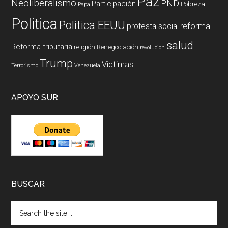
Paz
Neoliberalismo
PND
Participación
Pobreza
Papa
Politica
Politica EEUU
reforma
protesta social
salud
Reforma tributaria
religión
Renegociación
revolucion
Trump
Victimas
Terrorismo
Venezuela
APOYO SUR
BUSCAR