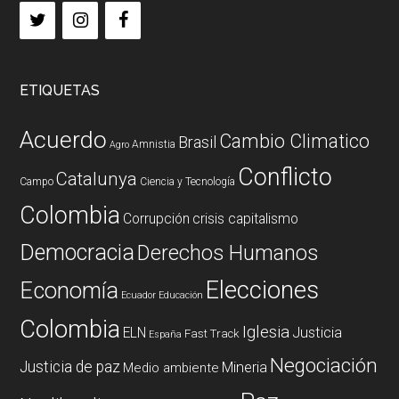
ETIQUETAS
Acuerdo
Cambio Climatico
Brasil
Amnistia
Agro
Conflicto
Catalunya
Campo
Ciencia y Tecnología
Colombia
Corrupción
crisis capitalismo
Democracia
Derechos Humanos
Elecciones
Economía
Ecuador
Educación
Colombia
Iglesia
ELN
Justicia
Fast Track
España
Negociación
Justicia de paz
Mineria
Medio ambiente