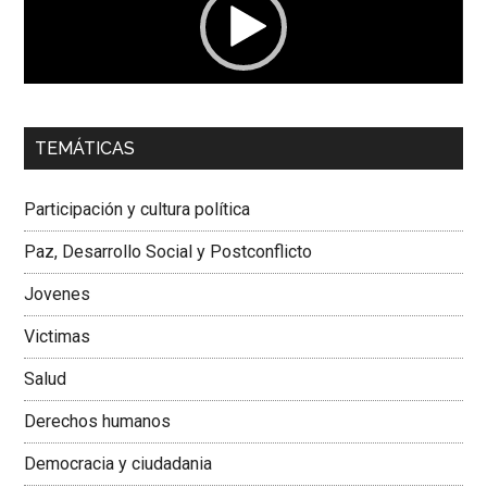
00:00
01:04
TEMÁTICAS
Dra. Carolina Corcho Mejía,
Presidenta Corporación
Latinoamericana Sur, Vicepresidenta Federación Médica
Participación y cultura política
Colombiana
Paz, Desarrollo Social y Postconflicto
Jovenes
Victimas
Salud
Derechos humanos
Democracia y ciudadania