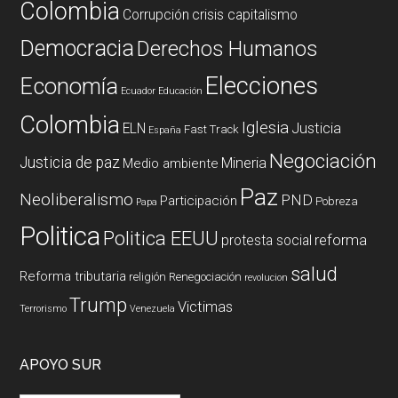
Colombia
Corrupción
crisis capitalismo
Democracia
Derechos Humanos
Elecciones
Economía
Ecuador
Educación
Colombia
Iglesia
ELN
Justicia
Fast Track
España
Negociación
Justicia de paz
Mineria
Medio ambiente
Paz
Neoliberalismo
PND
Participación
Pobreza
Papa
Politica
Politica EEUU
reforma
protesta social
salud
Reforma tributaria
religión
Renegociación
revolucion
Trump
Victimas
Terrorismo
Venezuela
APOYO SUR