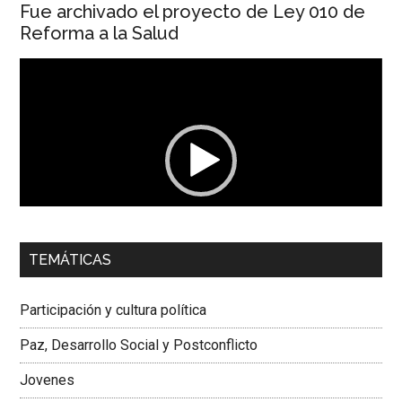
Fue archivado el proyecto de Ley 010 de
Reforma a la Salud
Reproductor
de
vídeo
00:00
01:04
TEMÁTICAS
Dra. Carolina Corcho Mejía,
Presidenta Corporación
Latinoamericana Sur, Vicepresidenta Federación Médica
Participación y cultura política
Colombiana
Paz, Desarrollo Social y Postconflicto
Jovenes