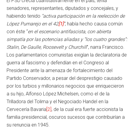
El PSD crecía cuantitativamente en el país, tenía
senadores, representantes, diputados y concejales, y
habiendo tenido
“activa participación en la reelección de
López Pumarejo en el 42
[1]
”
, había hecho causa común
con éste “
en el escenario antifascista, con abierta
simpatía por las potencias aliadas y “los cuatro grandes”:
Stalin, De Gaulle, Roosevelt y Churchill
”, narra Francisco.
Los parlamentarios comunistas exigían la declaratoria de
guerra al fascismo y defendían en el Congreso al
Presidente ante la amenaza de fortalecimiento del
Partido Conservador, a pesar del desprestigio causado
por los turbios y millonarios negocios que enriquecieron
a su hijo, Alfonso López Michelsen, como el de la
Trilladora del Tolima y el Negociado Handel en la
Cervecería Bavaria
[2]
, de la cual era fuerte accionista la
familia presidencial, oscuros sucesos que contribuirían a
su renuncia en 1945.