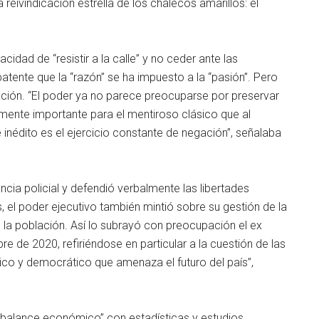
 reivindicación estrella de los chalecos amarillos: el
cidad de “resistir a la calle” y no ceder ante las
tente que la “razón” se ha impuesto a la “pasión”. Pero
gación. “El poder ya no parece preocuparse por preservar
armente importante para el mentiroso clásico que al
inédito es el ejercicio constante de negación”, señalaba
cia policial y defendió verbalmente las libertades
s, el poder ejecutivo también mintió sobre su gestión de la
de la población. Así lo subrayó con preocupación el ex
re de 2020, refiriéndose en particular a la cuestión de las
ico y democrático que amenaza el futuro del país”,
alance económico” con estadísticas y estudios