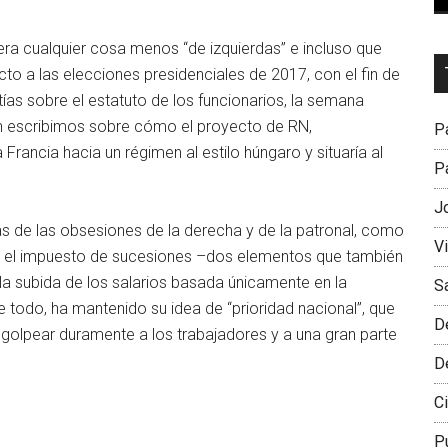
a cualquier cosa menos “de izquierdas” e incluso que
Dr
to a las elecciones presidenciales de 2017, con el fin de
L
tías sobre el estatuto de los funcionarios, la semana
M
én escribimos sobre cómo el proyecto de RN,
Pa
 Francia hacia un régimen al estilo húngaro y situaría al
Pa
J
 de las obsesiones de la derecha y de la patronal, como
V
 y el impuesto de sucesiones –dos elementos que también
a subida de los salarios basada únicamente en la
S
 todo, ha mantenido su idea de “prioridad nacional”, que
D
 a golpear duramente a los trabajadores y a una gran parte
D
Ci
P