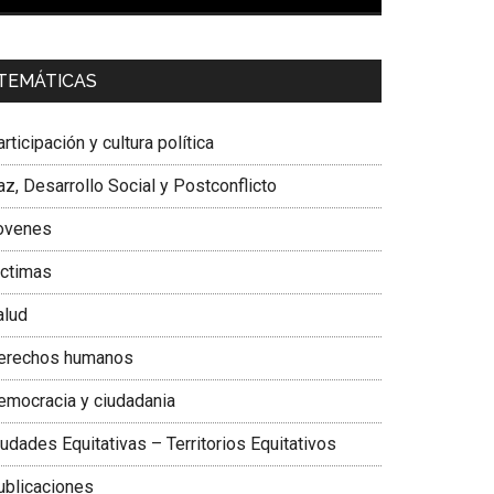
00:00
01:04
a. Carolina Corcho Mejía,
Presidenta Corporación
TEMÁTICAS
atinoamericana Sur, Vicepresidenta Federación
édica Colombiana
rticipación y cultura política
z, Desarrollo Social y Postconflicto
ovenes
ictimas
alud
erechos humanos
emocracia y ciudadania
udades Equitativas – Territorios Equitativos
ublicaciones