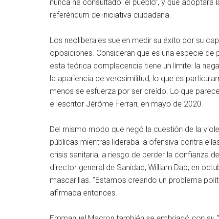
nunca ha consultado: el pueblo”, y que adoptará la
referéndum de iniciativa ciudadana.
Los neoliberales suelen medir su éxito por su capa
oposiciones. Consideran que es una especie de pa
esta teórica complacencia tiene un límite: la ne
la apariencia de verosimilitud, lo que es particul
menos se esfuerza por ser creído. Lo que parece 
el escritor Jérôme Ferrari, en mayo de 2020.
Del mismo modo que negó la cuestión de la violen
públicas mientras lideraba la ofensiva contra ella
crisis sanitaria, a riesgo de perder la confianza 
director general de Sanidad, William Dab, en octub
mascarillas. “Estamos creando un problema polít
afirmaba entonces.
Emmanuel Macron también se embriagó con su “b