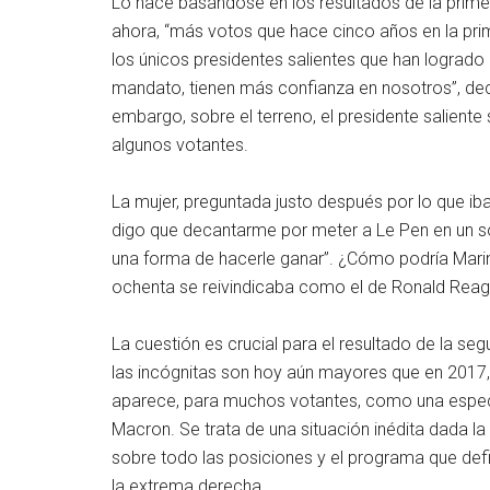
Lo hace basándose en los resultados de la prime
ahora, “más votos que hace cinco años en la pri
los únicos presidentes salientes que han lograd
mandato, tienen más confianza en nosotros”, decía 
embargo, sobre el terreno, el presidente saliente 
algunos votantes.
La mujer, preguntada justo después por lo que iba 
digo que decantarme por meter a Le Pen en un s
una forma de hacerle ganar”. ¿Cómo podría Marine
ochenta se reivindicaba como el de Ronald Reag
La cuestión es crucial para el resultado de la se
las incógnitas son hoy aún mayores que en 2017,
aparece, para muchos votantes, como una especie
Macron. Se trata de una situación inédita dada la
sobre todo las posiciones y el programa que defi
la extrema derecha.