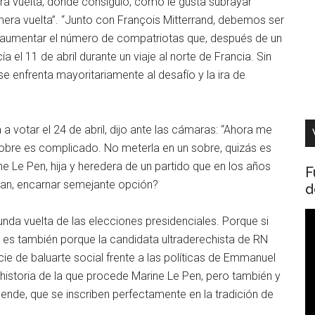
ra vuelta, donde consiguió, como le gusta subrayar
mera vuelta”. “Junto con François Mitterrand, debemos ser
o aumentar el número de compatriotas que, después de un
el 11 de abril durante un viaje al norte de Francia. Sin
se enfrenta mayoritariamente al desafío y la ira de
a votar el 24 de abril, dijo ante las cámaras: “Ahora me
obre es complicado. No meterla en un sobre, quizás es
 Le Pen, hija y heredera de un partido que en los años
F
an, encarnar semejante opción?
d
R
gunda vuelta de las elecciones presidenciales. Porque si
d
 es también porque la candidata ultraderechista de RN
v
 de baluarte social frente a las políticas de Emmanuel
 historia de la que procede Marine Le Pen, pero también y
ende, que se inscriben perfectamente en la tradición de