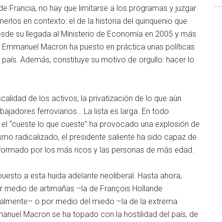
de Francia, no hay que limitarse a los programas y juzgar
erlos en contexto: el de la historia del quinquenio que
 Desde su llegada al Ministerio de Economía en 2005 y más
 Emmanuel Macron ha puesto en práctica unas políticas
 país. Además, constituye su motivo de orgullo: hacer lo
calidad de los activos, la privatización de lo que aún
rabajadores ferroviarios… La lista es larga. En todo
 el “cueste lo que cueste” ha provocado una explosión de
ismo radicalizado, el presidente saliente ha sido capaz de
, formado por los más ricos y las personas de más edad.
uesto a esta huida adelante neoliberal. Hasta ahora,
or medio de artimañas –la de François Hollande
nalmente– o por medio del miedo –la de la extrema
anuel Macron se ha topado con la hostilidad del país, de