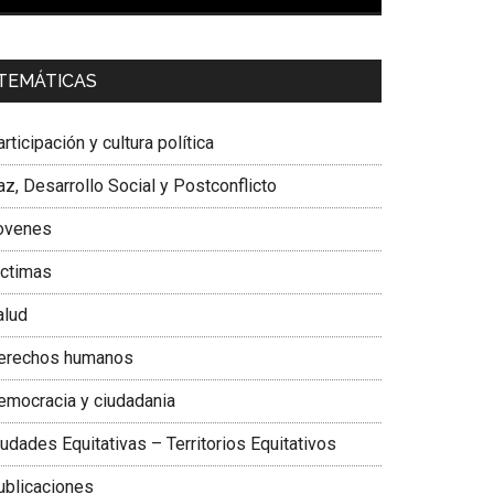
00:00
01:04
a. Carolina Corcho Mejía,
Presidenta Corporación
TEMÁTICAS
atinoamericana Sur, Vicepresidenta Federación
édica Colombiana
rticipación y cultura política
z, Desarrollo Social y Postconflicto
ovenes
ictimas
alud
erechos humanos
emocracia y ciudadania
udades Equitativas – Territorios Equitativos
ublicaciones