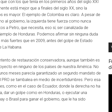
e con los que tenía en los primeros años del siglo XXI
nte está mejor que a finales del siglo XX, sino la
s es mayor. El ejemplo de Colombia es claro. A pesar de
ismo al gobierno, la izquierda tiene fuerza como nunca
s a Petro, que necesita, eso sí, ser canalizada de
ejemplo de Honduras. Podemos afirmar sin ninguna duda
oy más fuertes que en 2009, antes del golpe de Estado
de La Habana.
intento de restauración conservadora, aunque también es
F
d
royecto en ninguno de los países de nuestra América. No
o unos meses parecía garantizado un segundo mandato de
R
el PRO se tambalea en medio de incertidumbres. Pero esa
d
nes, como en el caso de Ecuador, donde la derecha no ha
v
a, dar un golpe como en Honduras, o ejecutar una
y o Brasil para ganar el gobierno, que le ha sido