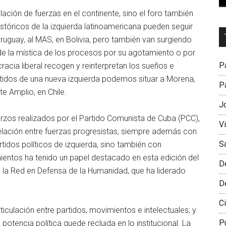
ación de fuerzas en el continente, sino el foro también
istóricos de la izquierda latinoamericana pueden seguir
Dr
uguay, al MAS, en Bolivia, pero también van surgiendo
L
 de la mística de los procesos por su agotamiento o por
M
Pa
acia liberal recogen y reinterpretan los sueños e
rtidos de una nueva izquierda podemos situar a Morena,
Pa
 Amplio, en Chile.
J
rzos realizados por el Partido Comunista de Cuba (PCC),
V
a relación entre fuerzas progresistas, siempre además con
S
tidos políticos de izquierda, sino también con
ientos ha tenido un papel destacado en esta edición del
D
n la Red en Defensa de la Humanidad, que ha liderado
D
Ci
iculación entre partidos, movimientos e intelectuales; y
P
 potencia política quede recluida en lo institucional. La