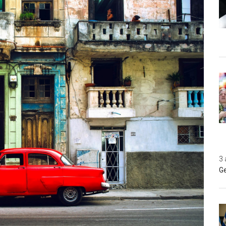
3 
Ge