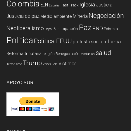
Colombia
Iglesia
ELN
Justicia
Fast Track
España
Negociación
Justicia de paz
Mineria
Medio ambiente
Paz
Neoliberalismo
PND
Participación
Pobreza
Papa
Politica
Politica EEUU
reforma
protesta social
salud
Reforma tributaria
religión
Renegociación
revolucion
Trump
Victimas
Terrorismo
Venezuela
APOYO SUR