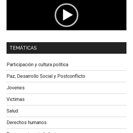
vídeo
00:00
01:04
TEMÁTICAS
Dra. Carolina Corcho Mejía,
Presidenta Corporación
Latinoamericana Sur, Vicepresidenta Federación Médica
Participación y cultura política
Colombiana
Paz, Desarrollo Social y Postconflicto
Jovenes
Victimas
Salud
Derechos humanos