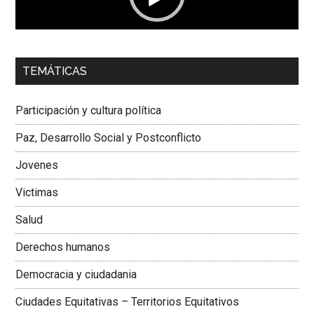
00:00
01:04
TEMÁTICAS
Dra. Carolina Corcho Mejía,
Presidenta Corporación
Latinoamericana Sur, Vicepresidenta Federación Médica
Participación y cultura política
Colombiana
Paz, Desarrollo Social y Postconflicto
Jovenes
Victimas
Salud
Derechos humanos
Democracia y ciudadania
Ciudades Equitativas – Territorios Equitativos