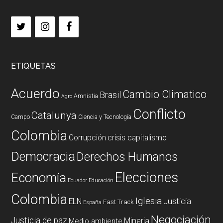
ETIQUETAS
Acuerdo
Cambio Climatico
Brasil
Amnistia
Agro
Conflicto
Catalunya
Campo
Ciencia y Tecnología
Colombia
Corrupción
crisis capitalismo
Democracia
Derechos Humanos
Elecciones
Economía
Ecuador
Educación
Colombia
Iglesia
ELN
Justicia
Fast Track
España
Negociación
Justicia de paz
Mineria
Medio ambiente