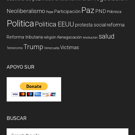
Paz
Neoliberalismo
PND
Participación
Pobreza
Papa
Politica
Politica EEUU
reforma
protesta social
salud
Reforma tributaria
religión
Renegociación
revolucion
Trump
Victimas
Terrorismo
Venezuela
APOYO SUR
BUSCAR