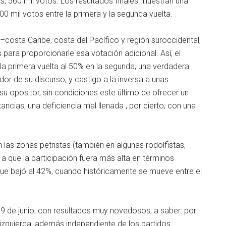
s, 560 mil votos. Los resultados finales muestran una
0 mil votos entre la primera y la segunda vuelta.
costa Caribe, costa del Pacífico y región suroccidental,
para proporcionarle esa votación adicional. Así, el
 la primera vuelta al 50% en la segunda, una verdadera
or de su discurso; y castigo a la inversa a unas
su opositor, sin condiciones este último de ofrecer un
ancias, una deficiencia mal llenada , por cierto, con una
 las zonas petristas (también en algunas rodolfistas,
a que la participación fuera más alta en términos
 que bajó al 42%, cuando históricamente se mueve entre el
19 de junio, con resultados muy novedosos; a saber: por
izquierda, además independiente de los partidos