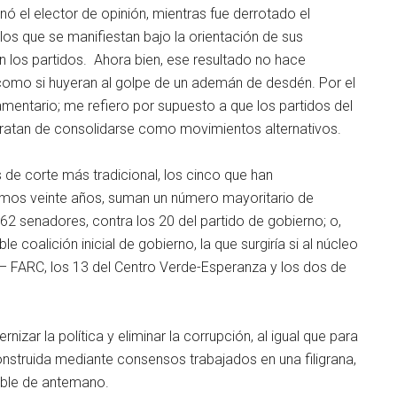
ó el elector de opinión, mientras fue derrotado el
 los que se manifiestan bajo la orientación de sus
n los partidos. Ahora bien, ese resultado no hace
como si huyeran al golpe de un ademán de desdén. Por el
amentario; me refiero por supuesto a que los partidos del
tratan de consolidarse como movimientos alternativos.
os de corte más tradicional, los cinco que han
timos veinte años, suman un número mayoritario de
62 senadores, contra los 20 del partido de gobierno; o,
coalición inicial de gobierno, la que surgiría si al núcleo
x – FARC, los 13 del Centro Verde-Esperanza y los dos de
izar la política y eliminar la corrupción, al igual que para
onstruida mediante consensos trabajados en una filigrana,
able de antemano.