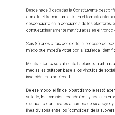
Desde hace 3 décadas la Constituyente desconfig
con ello el fraccionamiento en el formato interpar
desconcierto en la conciencia de los electores, e
consuetudinariamente matriculadas en el tronco de
Seis (6) años atrás, por cierto, el proceso de pa
miedo que impedía votar por la izquierda, identifi
Mientras tanto, socialmente hablando, la urbaniz
medias les quitaban base a los vínculos de socia
inserción en la sociedad.
De ese modo, el fin del bipartidismo le restó acen
su lado, los cambios económicos y sociales erosi
ciudadano con favores a cambio de su apoyo; y p
línea divisoria entre los “cómplices” de la subver