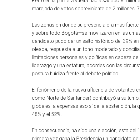
Petro en la primera vuelta había sacado 8 millone
marejada de votos sobreviniente de 2 millones, 70
Las zonas en donde su presencia era más fuerte –
y sobre todo Bogotá—se movilizaron en las urnas 
candidato pudo dar un salto histórico del 39% en
oleada, respuesta a un tono moderado y conciliad
limitaciones personales y políticas en cabeza de 
liderazgo y una estatura, acordes con las circunst
postura huidiza frente al debate político.
El fenómeno de la nueva afluencia de votantes en
como Norte de Santander) contribuyó a su turno, 
globales, a expensas eso sí de la abstención, la
48% y el 52%.
En consecuencia, ha sido una elección, esta del 
primera vez gana la Presidencia un candidato de 