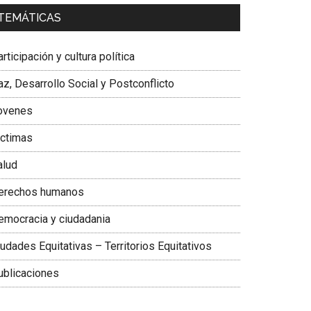
a. Carolina Corcho Mejía,
Presidenta Corporación
TEMÁTICAS
atinoamericana Sur, Vicepresidenta Federación
édica Colombiana
rticipación y cultura política
z, Desarrollo Social y Postconflicto
ovenes
ictimas
alud
erechos humanos
emocracia y ciudadania
udades Equitativas – Territorios Equitativos
ublicaciones