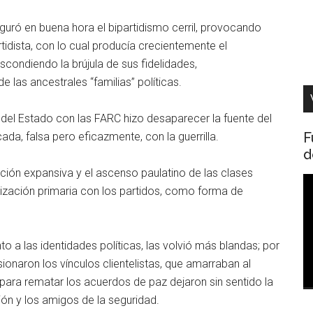
uró en buena hora el bipartidismo cerril, provocando
tidista, con lo cual producía crecientemente el
scondiendo la brújula de sus fidelidades,
 las ancestrales “familias” políticas.
z del Estado con las FARC hizo desaparecer la fuente del
F
cada, falsa pero eficazmente, con la guerrilla.
d
ación expansiva y el ascenso paulatino de las clases
R
lización primaria con los partidos, como forma de
d
v
to a las identidades políticas, las volvió más blandas; por
onaron los vínculos clientelistas, que amarraban al
ara rematar los acuerdos de paz dejaron sin sentido la
sión y los amigos de la seguridad.