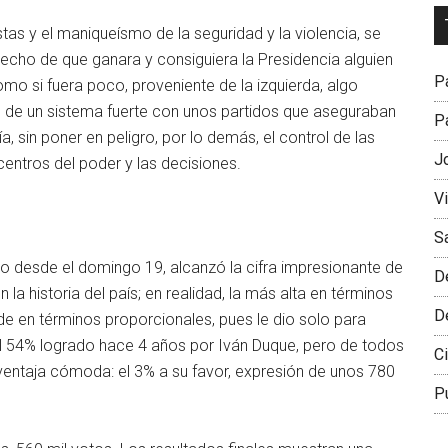
Dr
istas y el maniqueísmo de la seguridad y la violencia, se
L
 hecho de que ganara y consiguiera la Presidencia alguien
M
Pa
omo si fuera poco, proveniente de la izquierda, algo
ado de un sistema fuerte con unos partidos que aseguraban
Pa
sin poner en peligro, por lo demás, el control de las
J
 centros del poder y las decisiones.
V
S
cto desde el domingo 19, alcanzó la cifra impresionante de
D
 la historia del país; en realidad, la más alta en términos
D
e en términos proporcionales, pues le dio solo para
al 54% logrado hace 4 años por Iván Duque, pero de todos
Ci
entaja cómoda: el 3% a su favor, expresión de unos 780
P