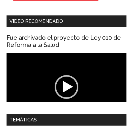
VIDEO RECOMENDADO
Fue archivado el proyecto de Ley 010 de
Reforma a la Salud
Reproductor
de
vídeo
00:00
01:04
TEMÁTICAS
Dra. Carolina Corcho Mejía,
Presidenta Corporación
Latinoamericana Sur, Vicepresidenta Federación Médica