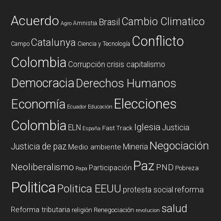
Acuerdo
Cambio Climatico
Brasil
Amnistia
Agro
Conflicto
Catalunya
Campo
Ciencia y Tecnología
Colombia
Corrupción
crisis capitalismo
Democracia
Derechos Humanos
Elecciones
Economía
Ecuador
Educación
Colombia
Iglesia
ELN
Justicia
Fast Track
España
Negociación
Justicia de paz
Mineria
Medio ambiente
Paz
Neoliberalismo
PND
Participación
Pobreza
Papa
Politica
Politica EEUU
reforma
protesta social
salud
Reforma tributaria
religión
Renegociación
revolucion