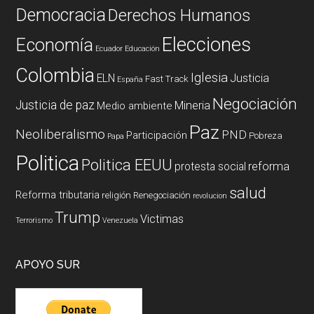
Democracia
Derechos Humanos
Elecciones
Economía
Ecuador
Educación
Colombia
Iglesia
ELN
Justicia
Fast Track
España
Negociación
Justicia de paz
Mineria
Medio ambiente
Paz
Neoliberalismo
PND
Participación
Pobreza
Papa
Politica
Politica EEUU
reforma
protesta social
salud
Reforma tributaria
religión
Renegociación
revolucion
Trump
Victimas
Terrorismo
Venezuela
APOYO SUR