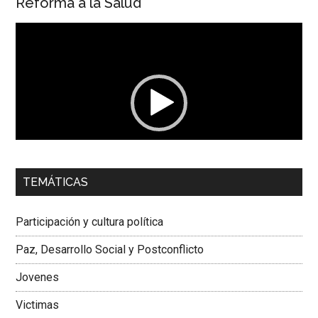
Reforma a la Salud
Reproductor
de
vídeo
00:00
01:04
TEMÁTICAS
Dra. Carolina Corcho Mejía,
Presidenta Corporación
Latinoamericana Sur, Vicepresidenta Federación Médica
Participación y cultura política
Colombiana
Paz, Desarrollo Social y Postconflicto
Jovenes
Victimas