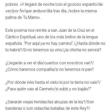
pobres. «Y llegaré de noche/con el gozoso espanto/de
ver/por fin/que anduve/día tras día; /sobre la misma
palma de Tu Mano».
Este poema nos remite a san Juan de la Cruz en el
Cántico Espiritual, uno de los más bellos de la lengua
española. “Por aquí ya no hay camino”./¿Hasta dónde no
lo habrá?/Si no tenemos su vino/¿la chicha no servirá?
¿Llegarán a ver el día/cuantos con nosotros van?/
¿Cómo haremos compañía/si no tenemos ni pan?
¿Por dónde iréis hasta el cielo/si por la tierra no vais?/
¿Para quién vais al Carmelo/si subís y no bajáis?”
¿Sanarán viejas heridas/las alcuzas de la ley?/Son
banderas o son vidas/las batallas de este Rey?/