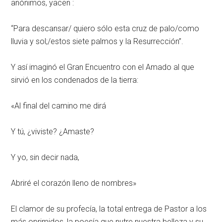
anónimos, yacen :
“Para descansar/ quiero sólo esta cruz de palo/como
lluvia y sol;/estos siete palmos y la Resurrección”.
Y así imaginó el Gran Encuentro con el Amado al que
sirvió en los condenados de la tierra:
«Al final del camino me dirá
Y tú, ¿viviste? ¿Amaste?
Y yo, sin decir nada,
Abriré el corazón lleno de nombres»
El clamor de su profecía, la total entrega de Pastor a los
más oprimidos, la poesía que nutre nuestra belleza y su