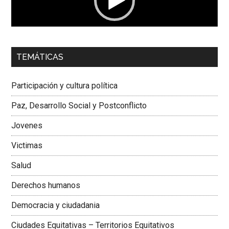
00:00
01:04
TEMÁTICAS
Dra. Carolina Corcho Mejía,
Presidenta Corporación
Latinoamericana Sur, Vicepresidenta Federación Médica
Participación y cultura política
Colombiana
Paz, Desarrollo Social y Postconflicto
Jovenes
Victimas
Salud
Derechos humanos
Democracia y ciudadania
Ciudades Equitativas – Territorios Equitativos