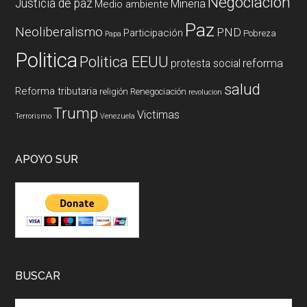
Negociación
Justicia de paz
Mineria
Medio ambiente
Paz
Neoliberalismo
PND
Participación
Pobreza
Papa
Politica
Politica EEUU
reforma
protesta social
salud
Reforma tributaria
religión
Renegociación
revolucion
Trump
Victimas
Terrorismo
Venezuela
APOYO SUR
BUSCAR