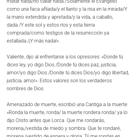
matar nada/no callar nada./Solamente el Evangelio
como una faca afilada/y el llanto y la risa en la mirada/Y
la mano extendida y apretada/y la vida, a caballo,
dada./Y este sol y estos ríos y esta tierra
comprada/como testigos de la resurrección ya
estallada./¡Y más nada!».
Valiente, dijo al enfrentarse a los opresores: «Donde tú
dices ley, yo digo Dios./Donde tú dices paz, justicia,
amor/yo digo Dios./Donde tú dices Dios/yo digo libertad,
justicia, amor». Estos valores son los verdaderos
nombres de Dios.
Amenazado de muerte, escribió una Cantiga a la muerte:
«Ronda la muerte, ronda/ la muerte rondera ronda/ ya lo
dijo Cristo antes que Lorca. Que me rondarás,
morena,/vestida de miedo y sombra. Que te rondaré,
morena,/vestido de espera y gloria. Tú me rondas en