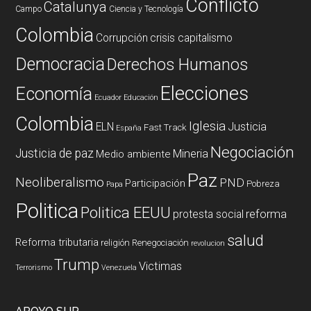
Conflicto
Catalunya
Campo
Ciencia y Tecnología
Colombia
Corrupción
crisis capitalismo
Democracia
Derechos Humanos
Elecciones
Economía
Ecuador
Educación
Colombia
Iglesia
ELN
Justicia
Fast Track
España
Negociación
Justicia de paz
Mineria
Medio ambiente
Paz
Neoliberalismo
PND
Participación
Pobreza
Papa
Politica
Politica EEUU
reforma
protesta social
salud
Reforma tributaria
religión
Renegociación
revolucion
Trump
Victimas
Terrorismo
Venezuela