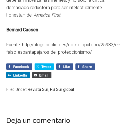
deberían movilizar las mentes, y no solo la crítica –
demasiado reductora para ser intelectualmente
honesta– del
America First
.
Bernard Cassen
Fuente: http://blogs.publico.es/dominiopublico/25983/el-
falso-espantapajaros-del-proteccionismo/
Facebook
Tweet
Like
Share
LinkedIn
Email
Filed Under:
Revista Sur
,
RS Sur global
Deja un comentario