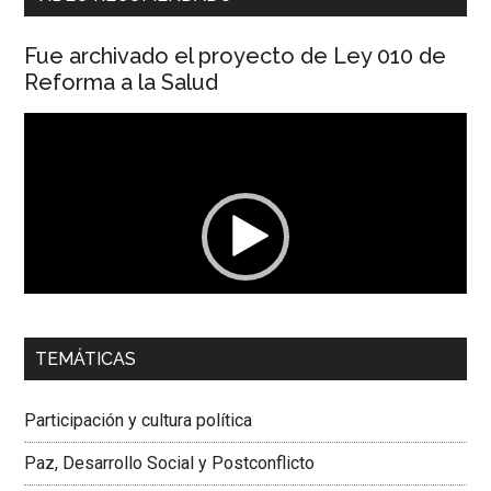
Fue archivado el proyecto de Ley 010 de
Reforma a la Salud
Reproductor
de
vídeo
00:00
01:04
TEMÁTICAS
Dra. Carolina Corcho Mejía,
Presidenta Corporación
Latinoamericana Sur, Vicepresidenta Federación Médica
Participación y cultura política
Colombiana
Paz, Desarrollo Social y Postconflicto