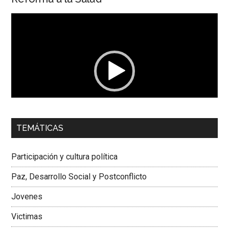
Reproductor
de
vídeo
00:00
01:04
TEMÁTICAS
Dra. Carolina Corcho Mejía,
Presidenta Corporación
Latinoamericana Sur, Vicepresidenta Federación Médica
Participación y cultura política
Colombiana
Paz, Desarrollo Social y Postconflicto
Jovenes
Victimas