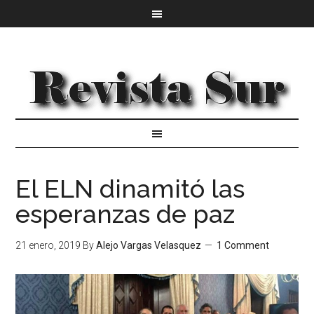
El ELN dinamitó las
esperanzas de paz
21 enero, 2019
By
Alejo Vargas Velasquez
1 Comment