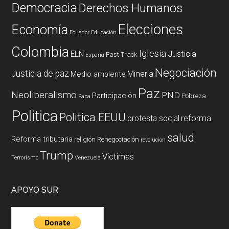
Democracia
Derechos Humanos
Elecciones
Economía
Ecuador
Educación
Colombia
Iglesia
ELN
Justicia
Fast Track
España
Negociación
Justicia de paz
Mineria
Medio ambiente
Paz
Neoliberalismo
PND
Participación
Pobreza
Papa
Politica
Politica EEUU
reforma
protesta social
salud
Reforma tributaria
religión
Renegociación
revolucion
Trump
Victimas
Terrorismo
Venezuela
APOYO SUR