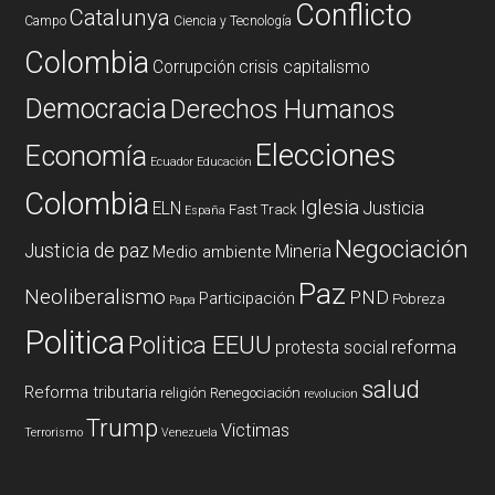
Conflicto
Catalunya
Campo
Ciencia y Tecnología
Colombia
Corrupción
crisis capitalismo
Democracia
Derechos Humanos
Elecciones
Economía
Ecuador
Educación
Colombia
Iglesia
ELN
Justicia
Fast Track
España
Negociación
Justicia de paz
Mineria
Medio ambiente
Paz
Neoliberalismo
PND
Participación
Pobreza
Papa
Politica
Politica EEUU
reforma
protesta social
salud
Reforma tributaria
religión
Renegociación
revolucion
Trump
Victimas
Terrorismo
Venezuela