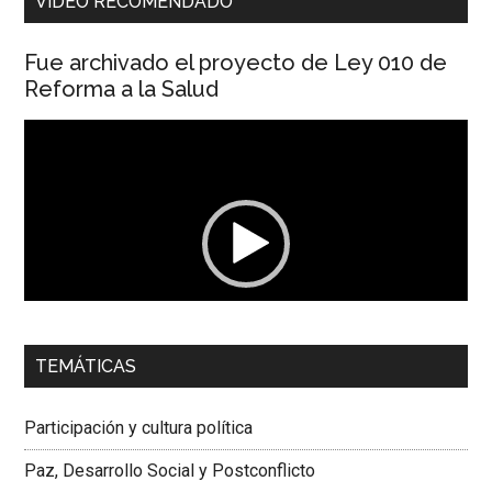
VIDEO RECOMENDADO
Fue archivado el proyecto de Ley 010 de
Reforma a la Salud
Reproductor
de
vídeo
00:00
01:04
TEMÁTICAS
Dra. Carolina Corcho Mejía,
Presidenta Corporación
Latinoamericana Sur, Vicepresidenta Federación Médica
Participación y cultura política
Colombiana
Paz, Desarrollo Social y Postconflicto