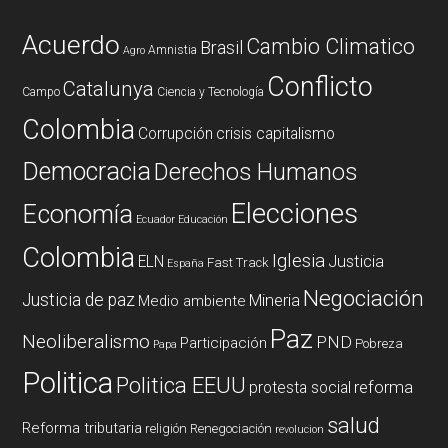
Acuerdo
Cambio Climatico
Brasil
Amnistia
Agro
Conflicto
Catalunya
Campo
Ciencia y Tecnología
Colombia
Corrupción
crisis capitalismo
Democracia
Derechos Humanos
Elecciones
Economía
Ecuador
Educación
Colombia
Iglesia
ELN
Justicia
Fast Track
España
Negociación
Justicia de paz
Mineria
Medio ambiente
Paz
Neoliberalismo
PND
Participación
Pobreza
Papa
Politica
Politica EEUU
reforma
protesta social
salud
Reforma tributaria
religión
Renegociación
revolucion