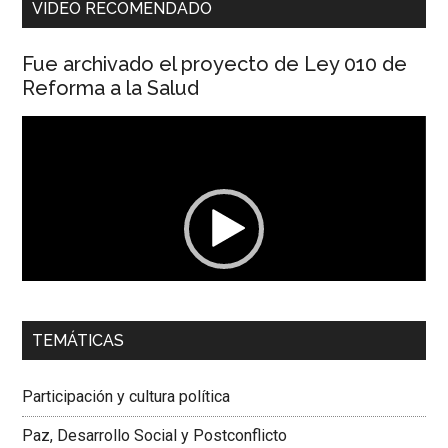
VIDEO RECOMENDADO
Fue archivado el proyecto de Ley 010 de
Reforma a la Salud
Reproductor
de
vídeo
00:00
01:04
TEMÁTICAS
Dra. Carolina Corcho Mejía,
Presidenta Corporación
Latinoamericana Sur, Vicepresidenta Federación Médica
Participación y cultura política
Colombiana
Paz, Desarrollo Social y Postconflicto