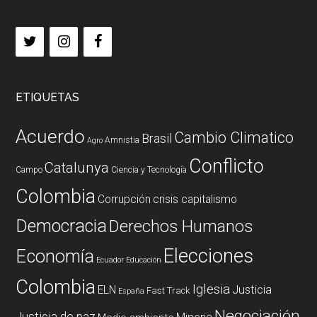
ETIQUETAS
Acuerdo
Cambio Climatico
Brasil
Amnistia
Agro
Conflicto
Catalunya
Campo
Ciencia y Tecnología
Colombia
Corrupción
crisis capitalismo
Democracia
Derechos Humanos
Elecciones
Economía
Ecuador
Educación
Colombia
Iglesia
ELN
Justicia
Fast Track
España
Negociación