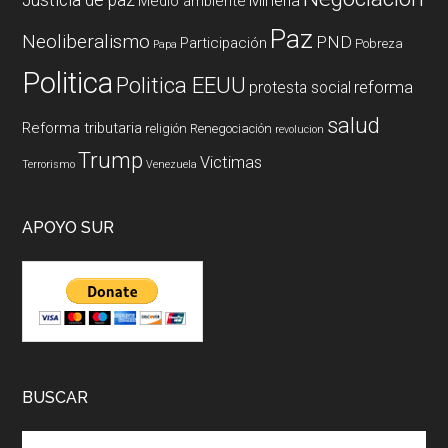
Justicia de paz
Mineria
Medio ambiente
Paz
Neoliberalismo
PND
Participación
Pobreza
Papa
Politica
Politica EEUU
reforma
protesta social
salud
Reforma tributaria
religión
Renegociación
revolucion
Trump
Victimas
Terrorismo
Venezuela
APOYO SUR
BUSCAR