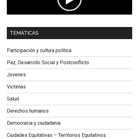
00:00
01:04
TEMÁTICAS
Dra. Carolina Corcho Mejía,
Presidenta Corporación
Latinoamericana Sur, Vicepresidenta Federación Médica
Participación y cultura política
Colombiana
Paz, Desarrollo Social y Postconflicto
Jovenes
Victimas
Salud
Derechos humanos
Democracia y ciudadania
Ciudades Equitativas – Territorios Equitativos