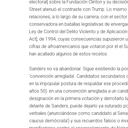
electoral] sobre la Fundación Clinton y su decis
Street atenuó el contraste con Trump. Lo mismo 
relaciones, a lo largo de su carrera, con el secto
conservadora en batallas legislativas de enverga
Ley de Control del Delito Violento y de Aplicació
Act], de 1994, cuyas consecuencias supusieron u
cifras de afroamericanos que votaron por él el Su
han acallado algunos de estos recelos.
Sanders no va abandonar. Sigue existiendo la po
‘convención arreglada’. Candidatos secundarios
en la impopular postura de respaldar ese proced
años 50): en una convención arreglada a un candi
designación en la primera votación y derrotarlo l
delante de Sanders, puede dejarlo ya suturado po
verbales (anunciándose como candidato al Senado
caucus demócrata’) y sus recuerdos falsos o inve