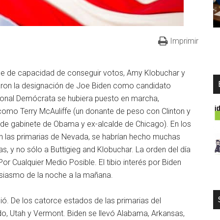
Imprimir
ice de capacidad de conseguir votos, Amy Klobuchar y
daron la designación de Joe Biden como candidato
ional Demócrata se hubiera puesto en marcha,
como Terry McAuliffe (un donante de peso con Clinton y
 de gabinete de Obama y ex-alcalde de Chicago). En los
 en las primarias de Nevada, se habrían hecho muchas
 y no sólo a Buttigieg and Klobuchar. La orden del día
r Cualquier Medio Posible. El tibio interés por Biden
usiasmo de la noche a la mañana.
ó. De los catorce estados de las primarias del
do, Utah y Vermont. Biden se llevó Alabama, Arkansas,