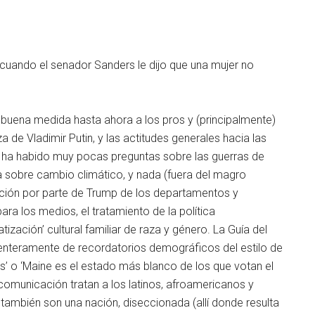
uando el senador Sanders le dijo que una mujer no
n buena medida hasta ahora a los pros y (principalmente)
de Vladimir Putin, y las actitudes generales hacia las
o ha habido muy pocas preguntas sobre las guerras de
a sobre cambio climático, y nada (fuera del magro
pción por parte de Trump de los departamentos y
ra los medios, el tratamiento de la política
ación’ cultural familiar de raza y género. La Guía del
 enteramente de recordatorios demográficos del estilo de
os’ o ‘Maine es el estado más blanco de los que votan el
omunicación tratan a los latinos, afroamericanos y
mbién son una nación, diseccionada (allí donde resulta