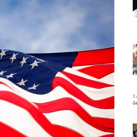
3 
Ge