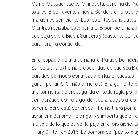
Maine, Massachusetts, Minnesota, Carolina del No
totales, Biden aventaja hoy a Sanders en proporc
margen es semejante. Los restantes candidatos
Mientras revisaba este párrafo, Bloomberg ha aba
que deja sólo a Biden, Sanders y (bastante por 
para librar la contienda.
En el espacio de una semana, el Partido Demócrat
Sanders a la extrema probabilidad de que sea Bide
parados de modo continuado en las encuestas h
ganan por un 5 %, más o menos). El argumento en
una tormenta de propaganda en toda regla por par
democrático como algo idéntico al apoyo al comu
sencilla, pero está por probar. Trump tirará por l
ucraniana Burisma Holdings. No importa que en c
múltiple de lo que es ver la paja en el ojo ajeno.
Hillary Clinton en 2016. La sombra del “pay-to-p