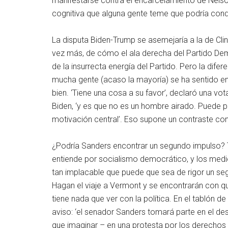
manifestarse contra el encarcelamiento de Nelso
cognitiva que alguna gente teme que podría conde
La disputa Biden-Trump se asemejaría a la de Cli
vez más, de cómo el ala derecha del Partido De
de la insurrecta energía del Partido. Pero la dif
mucha gente (acaso la mayoría) se ha sentido en 
bien. ‘Tiene una cosa a su favor’, declaró una v
Biden, ‘y es que no es un hombre airado. Puede pe
motivación central’. Eso supone un contraste con
¿Podría Sanders encontrar un segundo impulso? T
entiende por socialismo democrático, y los med
tan implacable que puede que sea de rigor un seg
Hagan el viaje a Vermont y se encontrarán con qu
tiene nada que ver con la política. En el tablón 
aviso: ‘el senador Sanders tomará parte en el des
que imaginar – en una protesta por los derechos c