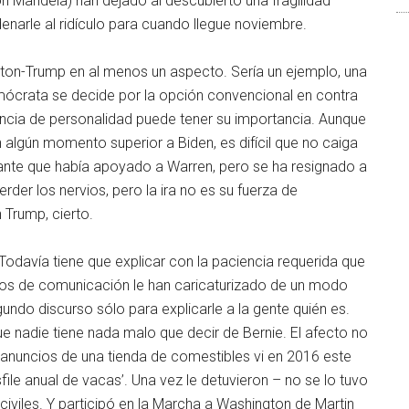
n Mandela) han dejado al descubierto una fragilidad
narle al ridículo para cuando llegue noviembre.
nton-Trump en al menos un aspecto. Sería un ejemplo, una
mócrata se decide por la opción convencional en contra
erencia de personalidad puede tener su importancia. Aunque
algún momento superior a Biden, es difícil que no caiga
otante que había apoyado a Warren, pero se ha resignado a
rder los nervios, pero la ira no es su fuerza de
 Trump, cierto.
odavía tiene que explicar con la paciencia requerida que
ios de comunicación le han caricaturizado de un modo
undo discurso sólo para explicarle a la gente quién es.
e nadie tiene nada malo que decir de Bernie. El afecto no
de anuncios de una tienda de comestibles vi en 2016 este
file anual de vacas’. Una vez le detuvieron – no se lo tuvo
iviles. Y participó en la Marcha a Washington de Martin