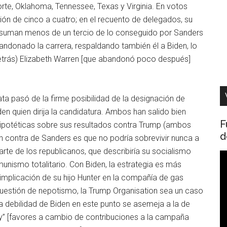
rte, Oklahoma, Tennessee, Texas y Virginia. En votos
ión de cinco a cuatro; en el recuento de delegados, su
 suman menos de un tercio de lo conseguido por Sanders
ndonado la carrera, respaldando también él a Biden, lo
detrás) Elizabeth Warren [que abandonó poco después]
a pasó de la firme posibilidad de la designación de
n quien dirija la candidatura. Ambos han salido bien
F
ipotéticas sobre sus resultados contra Trump (ambos
d
 contra de Sanders es que no podría sobrevivir nunca a
te de los republicanos, que describiría su socialismo
R
nismo totalitario. Con Biden, la estrategia es más
d
a implicación de su hijo Hunter en la compañía de gas
v
uestión de nepotismo, la Trump Organisation sea un caso
 La debilidad de Biden en este punto se asemeja a la de
lay” [favores a cambio de contribuciones a la campaña