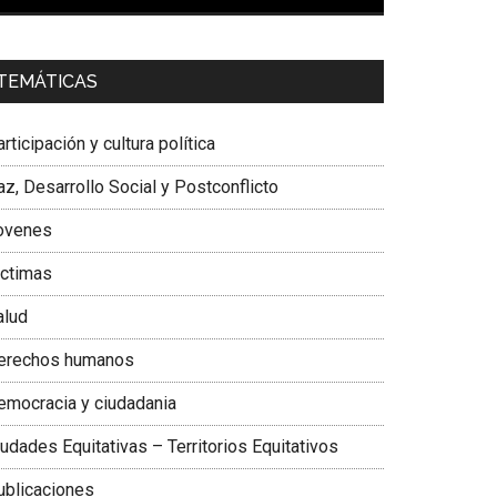
00:00
01:04
a. Carolina Corcho Mejía,
Presidenta Corporación
TEMÁTICAS
atinoamericana Sur, Vicepresidenta Federación
édica Colombiana
rticipación y cultura política
z, Desarrollo Social y Postconflicto
ovenes
ictimas
alud
erechos humanos
emocracia y ciudadania
udades Equitativas – Territorios Equitativos
ublicaciones