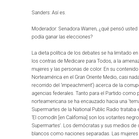
Sanders: Así es.
Moderador: Senadora Warren, ¿qué pensó usted c
podía ganar las elecciones?
La dieta política de los debates se ha limitado e
los contras de Medicare para Todos, a la amenaza 
mujeres y las personas de color. En su contenid
Norteamérica en el Gran Oriente Medio, casi nad
recorrido del ‘impeachment’) acerca de la corru
agencias federales. Tanto para el Partido como pa
norteamericana se ha encauzado hacia una ‘tematiz
Supermartes de la National Public Radio trataba
‘El comodín [en California] son los votantes negr
Supermartes’. Los demócratas y sus medios de c
blancos como naciones separadas. Las mujeres ta