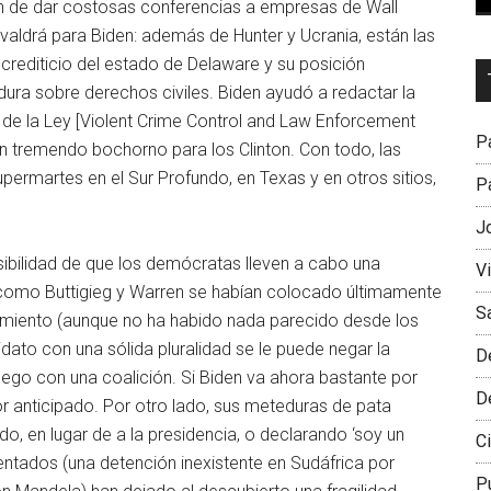
ión de dar costosas conferencias a empresas de Wall
valdrá para Biden: además de Hunter y Ucrania, están las
r crediticio del estado de Delaware y su posición
Dr
dura sobre derechos civiles. Biden ayudó a redactar la
L
n de la Ley [Violent Crime Control and Law Enforcement
M
Pa
n tremendo bochorno para los Clinton. Con todo, las
permartes en el Sur Profundo, en Texas y en otros sitios,
Pa
J
sibilidad de que los demócratas lleven a cabo una
V
 como Buttigieg y Warren se habían colocado últimamente
S
imiento (aunque no ha habido nada parecido desde los
dato con una sólida pluralidad se le puede negar la
D
uego con una coalición. Si Biden va ahora bastante por
D
r anticipado. Por otro lado, sus meteduras de pata
, en lugar de a la presidencia, o declarando ‘soy un
Ci
ntados (una detención inexistente en Sudáfrica por
P