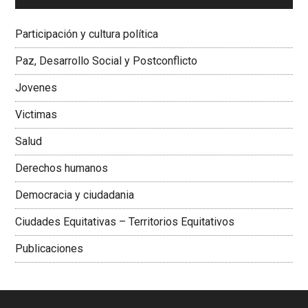
Dra. Carolina Corcho Mejía,
Presidenta Corporación
Latinoamericana Sur, Vicepresidenta Federación Médica
Participación y cultura política
Colombiana
Paz, Desarrollo Social y Postconflicto
Jovenes
Victimas
Salud
Derechos humanos
Democracia y ciudadania
Ciudades Equitativas – Territorios Equitativos
Publicaciones