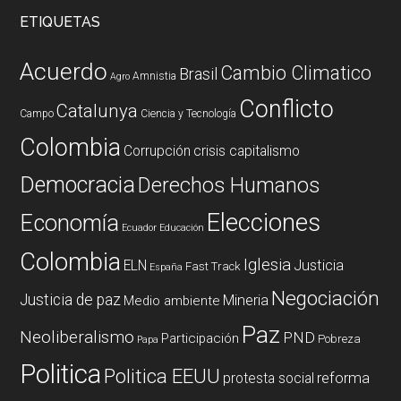
ETIQUETAS
Acuerdo
Cambio Climatico
Brasil
Amnistia
Agro
Conflicto
Catalunya
Campo
Ciencia y Tecnología
Colombia
Corrupción
crisis capitalismo
Democracia
Derechos Humanos
Elecciones
Economía
Ecuador
Educación
Colombia
Iglesia
ELN
Justicia
Fast Track
España
Negociación
Justicia de paz
Mineria
Medio ambiente
Paz
Neoliberalismo
PND
Participación
Pobreza
Papa
Politica
Politica EEUU
reforma
protesta social