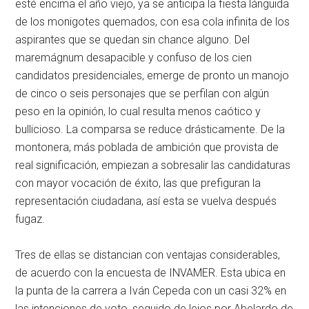
esté encima el año viejo, ya se anticipa la fiesta lánguida
de los monigotes quemados, con esa cola infinita de los
aspirantes que se quedan sin chance alguno. Del
maremágnum desapacible y confuso de los cien
candidatos presidenciales, emerge de pronto un manojo
de cinco o seis personajes que se perfilan con algún
peso en la opinión, lo cual resulta menos caótico y
bullicioso. La comparsa se reduce drásticamente. De la
montonera, más poblada de ambición que provista de
real significación, empiezan a sobresalir las candidaturas
con mayor vocación de éxito, las que prefiguran la
representación ciudadana, así esta se vuelva después
fugaz.
Tres de ellas se distancian con ventajas considerables,
de acuerdo con la encuesta de INVAMER. Esta ubica en
la punta de la carrera a Iván Cepeda con un casi 32% en
las intenciones de voto, seguido de lejos por Abelardo de