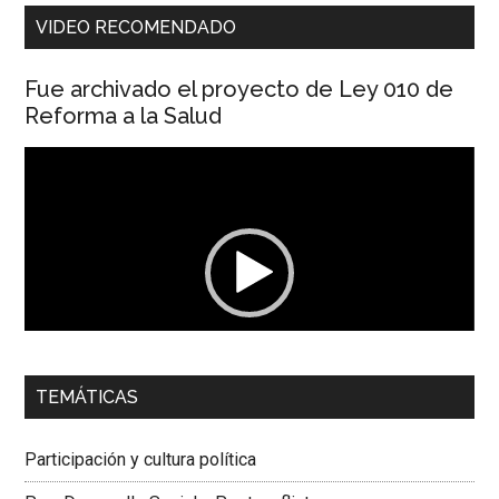
VIDEO RECOMENDADO
Fue archivado el proyecto de Ley 010 de
Reforma a la Salud
Reproductor
de
vídeo
00:00
01:04
TEMÁTICAS
Dra. Carolina Corcho Mejía,
Presidenta Corporación
Latinoamericana Sur, Vicepresidenta Federación Médica
Participación y cultura política
Colombiana