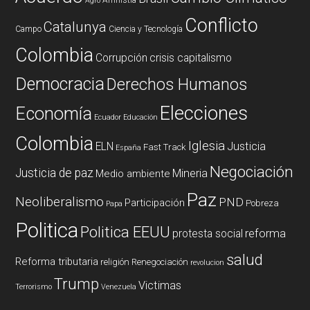
Agro
Conflicto
Catalunya
Campo
Ciencia y Tecnología
Colombia
Corrupción
crisis capitalismo
Democracia
Derechos Humanos
Elecciones
Economía
Ecuador
Educación
Colombia
Iglesia
ELN
Justicia
Fast Track
España
Negociación
Justicia de paz
Mineria
Medio ambiente
Paz
Neoliberalismo
PND
Participación
Pobreza
Papa
Politica
Politica EEUU
reforma
protesta social
salud
Reforma tributaria
religión
Renegociación
revolucion
Trump
Victimas
Terrorismo
Venezuela