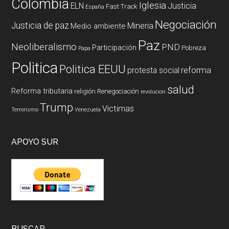
Colombia
Iglesia
ELN
Justicia
Fast Track
España
Negociación
Justicia de paz
Mineria
Medio ambiente
Paz
Neoliberalismo
PND
Participación
Pobreza
Papa
Politica
Politica EEUU
reforma
protesta social
salud
Reforma tributaria
religión
Renegociación
revolucion
Trump
Victimas
Terrorismo
Venezuela
APOYO SUR
BUSCAR