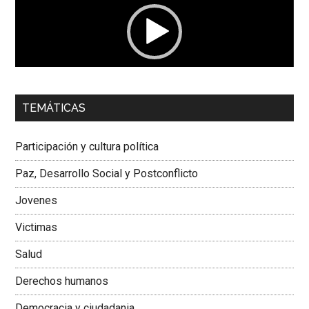
00:00
01:04
TEMÁTICAS
Dra. Carolina Corcho Mejía,
Presidenta Corporación
Latinoamericana Sur, Vicepresidenta Federación Médica
Participación y cultura política
Colombiana
Paz, Desarrollo Social y Postconflicto
Jovenes
Victimas
Salud
Derechos humanos
Democracia y ciudadania