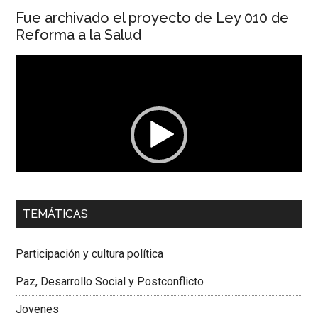
Fue archivado el proyecto de Ley 010 de
Reforma a la Salud
Reproductor
de
vídeo
00:00
01:04
TEMÁTICAS
Dra. Carolina Corcho Mejía,
Presidenta Corporación
Latinoamericana Sur, Vicepresidenta Federación Médica
Participación y cultura política
Colombiana
Paz, Desarrollo Social y Postconflicto
Jovenes