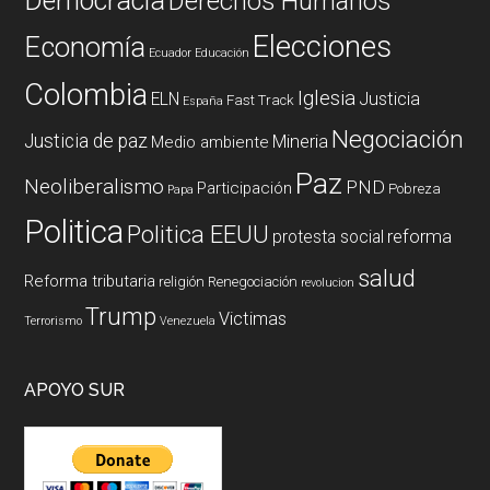
Democracia
Derechos Humanos
Elecciones
Economía
Ecuador
Educación
Colombia
Iglesia
ELN
Justicia
Fast Track
España
Negociación
Justicia de paz
Mineria
Medio ambiente
Paz
Neoliberalismo
PND
Participación
Pobreza
Papa
Politica
Politica EEUU
reforma
protesta social
salud
Reforma tributaria
religión
Renegociación
revolucion
Trump
Victimas
Terrorismo
Venezuela
APOYO SUR