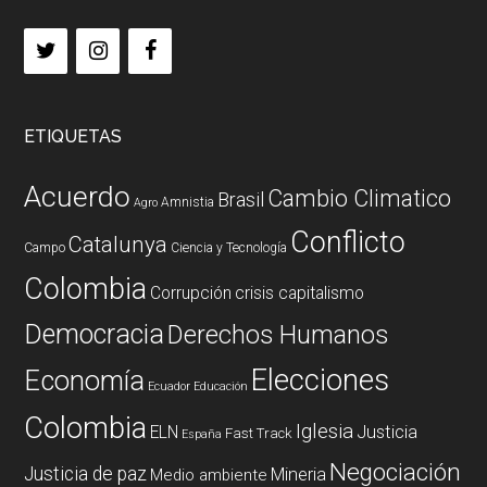
ETIQUETAS
Acuerdo
Cambio Climatico
Brasil
Amnistia
Agro
Conflicto
Catalunya
Campo
Ciencia y Tecnología
Colombia
Corrupción
crisis capitalismo
Democracia
Derechos Humanos
Elecciones
Economía
Ecuador
Educación
Colombia
Iglesia
ELN
Justicia
Fast Track
España
Negociación
Justicia de paz
Mineria
Medio ambiente