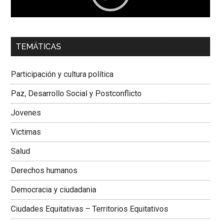
00:00
01:04
TEMÁTICAS
Dra. Carolina Corcho Mejía,
Presidenta Corporación
Latinoamericana Sur, Vicepresidenta Federación Médica
Participación y cultura política
Colombiana
Paz, Desarrollo Social y Postconflicto
Jovenes
Victimas
Salud
Derechos humanos
Democracia y ciudadania
Ciudades Equitativas – Territorios Equitativos