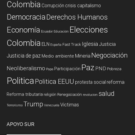
Colombia
Corrupción
crisis capitalismo
Democracia
Derechos Humanos
Elecciones
Economía
Ecuador
Educación
Colombia
Iglesia
ELN
Justicia
Fast Track
España
Negociación
Justicia de paz
Mineria
Medio ambiente
Paz
Neoliberalismo
PND
Participación
Pobreza
Papa
Politica
Politica EEUU
reforma
protesta social
salud
Reforma tributaria
religión
Renegociación
revolucion
Trump
Victimas
Terrorismo
Venezuela
APOYO SUR