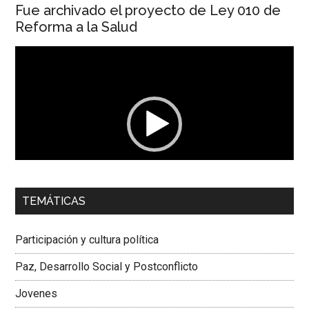
Fue archivado el proyecto de Ley 010 de
Reforma a la Salud
Reproductor
de
vídeo
00:00
01:04
TEMÁTICAS
Dra. Carolina Corcho Mejía,
Presidenta Corporación
Latinoamericana Sur, Vicepresidenta Federación Médica
Participación y cultura política
Colombiana
Paz, Desarrollo Social y Postconflicto
Jovenes