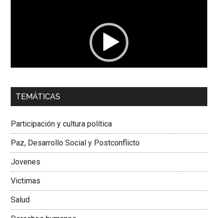
de
vídeo
00:00
01:04
TEMÁTICAS
Dra. Carolina Corcho Mejía,
Presidenta Corporación
Latinoamericana Sur, Vicepresidenta Federación Médica
Participación y cultura política
Colombiana
Paz, Desarrollo Social y Postconflicto
Jovenes
Victimas
Salud