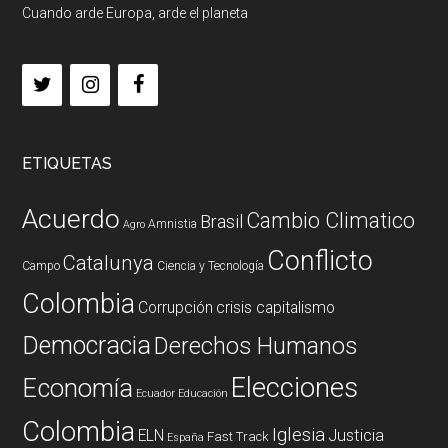
Cuando arde Europa, arde el planeta
ETIQUETAS
Acuerdo
Cambio Climatico
Brasil
Amnistia
Agro
Conflicto
Catalunya
Campo
Ciencia y Tecnología
Colombia
Corrupción
crisis capitalismo
Democracia
Derechos Humanos
Elecciones
Economía
Ecuador
Educación
Colombia
Iglesia
ELN
Justicia
Fast Track
España