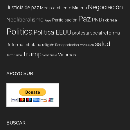
Negociación
Justicia de paz
Mineria
Medio ambiente
Paz
Neoliberalismo
PND
Participación
Pobreza
Papa
Politica
Politica EEUU
reforma
protesta social
salud
Reforma tributaria
religión
Renegociación
revolucion
Trump
Victimas
Terrorismo
Venezuela
APOYO SUR
BUSCAR