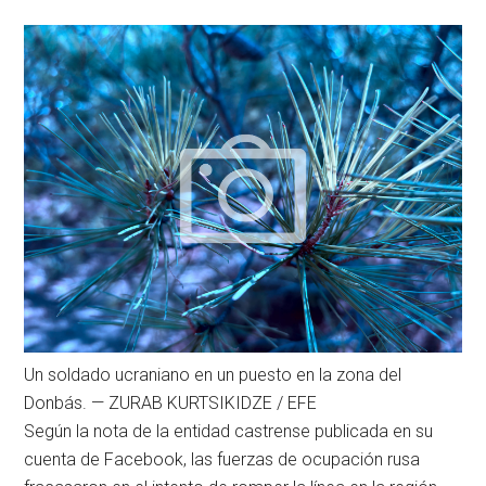
Un soldado ucraniano en un puesto en la zona del
Donbás.
—
ZURAB KURTSIKIDZE
/
EFE
Según la nota de la entidad castrense publicada en su
cuenta de Facebook, las fuerzas de ocupación rusa