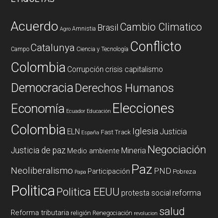
Acuerdo
Cambio Climatico
Brasil
Amnistia
Agro
Conflicto
Catalunya
Campo
Ciencia y Tecnología
Colombia
Corrupción
crisis capitalismo
Democracia
Derechos Humanos
Elecciones
Economía
Ecuador
Educación
Colombia
Iglesia
ELN
Justicia
Fast Track
España
Negociación
Justicia de paz
Mineria
Medio ambiente
Paz
Neoliberalismo
PND
Participación
Pobreza
Papa
Politica
Politica EEUU
reforma
protesta social
salud
Reforma tributaria
religión
Renegociación
revolucion