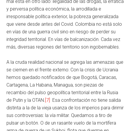
mal está en otro lado: ilegalidad de las drogas, la errática
y perversa política económica, la arrodillada e
irresponsable política exterior, la pobreza generalizada
que viene desde antes del Covid. Colombia no está solo
en vías de una guerra civil sino en riesgo de perder su
integridad territorial. En vías de balcanización. Cada vez
más, diversas regiones del territorio son ingobernables.
A la cruda realidad nacional se agrega las amenazas que
se ciernen en el frente externo: Con la crisis de Ucrania
hemos quedado notificados de que Bogotá, Caracas,
Cartagena, La Habana, Managua, son piezas de
recambio del pulso geopolítica territorial entre la Rusia
de Putin y la OTAN.
[7]
Esa confrontación no tiene salida
distinta a la de la vieja usanza de los imperios para dirimir
sus controversias: la vía militar. Quedamos a tiro de
pulsar un botón. O de un rasante vuelo de la mortífera
arma de guerra de un Sukhoi, flota que duerme en