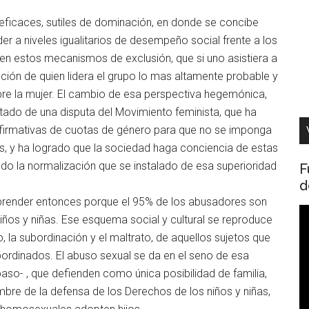
 eficaces, sutiles de dominación, en donde se concibe
r a niveles igualitarios de desempeño social frente a los
 en estos mecanismos de exclusión, que si uno asistiera a
cción de quien lidera el grupo lo mas altamente probable y
re la mujer. El cambio de esa perspectiva hegemónica,
sultado de una disputa del Movimiento feminista, que ha
afirmativas de cuotas de género para que no se imponga
los, y ha logrado que la sociedad haga conciencia de estas
ndo la normalización que se instalado de esa superioridad
F
d
prender entonces porque el 95% de los abusadores son
R
iños y niñas. Ese esquema social y cultural se reproduce
d
o, la subordinación y el maltrato, de aquellos sujetos que
v
bordinados. El abuso sexual se da en el seno de esa
aso- , que defienden como única posibilidad de familia,
bre de la defensa de los Derechos de los niños y niñas,