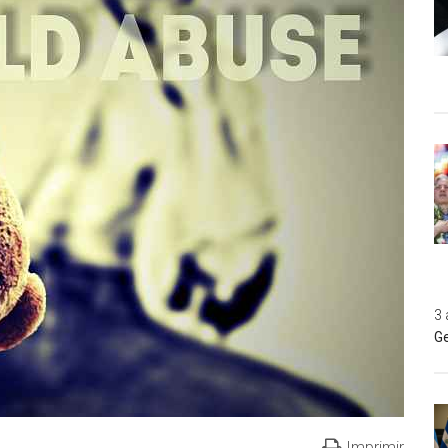
3 
Ge
Imprimir