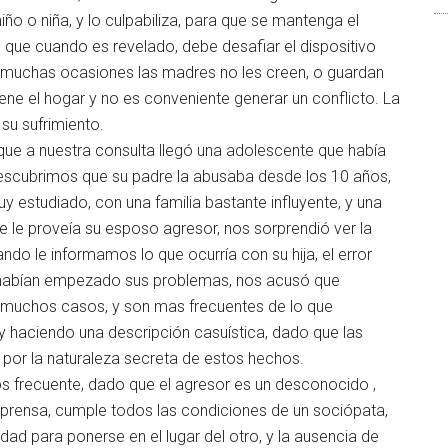
iño o niña, y lo culpabiliza, para que se mantenga el
que cuando es revelado, debe desafiar el dispositivo
 en muchas ocasiones las madres no les creen, o guardan
ene el hogar y no es conveniente generar un conflicto. La
 su sufrimiento.
que a nuestra consulta llegó una adolescente que había
o descubrimos que su padre la abusaba desde los 10 años,
uy estudiado, con una familia bastante influyente, y una
e proveía su esposo agresor, nos sorprendió ver la
ndo le informamos lo que ocurría con su hija, el error
allí habían empezado sus problemas, nos acusó que
n muchos casos, y son mas frecuentes de lo que
 haciendo una descripción casuística, dado que las
e por la naturaleza secreta de estos hechos.
s frecuente, dado que el agresor es un desconocido ,
 prensa, cumple todos las condiciones de un sociópata,
ad para ponerse en el lugar del otro, y la ausencia de