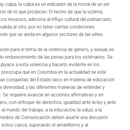
y culpa, la culpa es un indicador de la moral de un ser
ror de lo que producen. El hecho de que la victima,
cos recursos, adiciona al influjo cultural del patriarcado,
alida al otro, por no tener ciertas condiciones
ente que se anida en algunos sectores de las elites
ión para el tema de la violencia de género, y sexual, es
 endurecimiento de las penas para los victimarios. Se
ubyace a esta violencia y hacerlo evidente en los
o preocupa que en Colombia en la actualidad se esté
las conquistas del Estado laico en materia de educación
 diversidad, y las diferentes maneras de entender y
s. Se requiere avanzar en acciones afirmativas y en
ero, con enfoque de derechos, igualdad ante la ley y ante
l mundo del trabajo, a la educación, la salud, a la
os medios de Comunicación deben asumir una discusión
 estos casos, superando el amarillismo y al