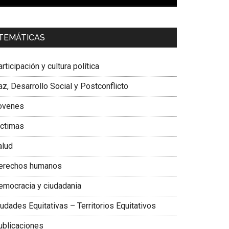
00:00
01:04
a. Carolina Corcho Mejía,
Presidenta Corporación
TEMÁTICAS
atinoamericana Sur, Vicepresidenta Federación
édica Colombiana
rticipación y cultura política
z, Desarrollo Social y Postconflicto
ovenes
ictimas
alud
erechos humanos
emocracia y ciudadania
udades Equitativas – Territorios Equitativos
ublicaciones