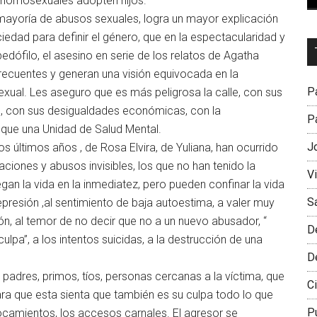
s homosexuales adopten hijos.
mayoría de abusos sexuales, logra un mayor explicación
iedad para definir el género, que en la espectacularidad y
Dr
edófilo, el asesino en serie de los relatos de Agatha
L
recuentes y generan una visión equivocada en la
M
Pa
xual. Les aseguro que es más peligrosa la calle, con sus
es, con sus desigualdades económicas, con la
Pa
 que una Unidad de Salud Mental.
J
s últimos años , de Rosa Elvira, de Yuliana, han ocurrido
laciones y abusos invisibles, los que no han tenido la
V
gan la vida en la inmediatez, pero pueden confinar la vida
S
epresión ,al sentimiento de baja autoestima, a valer muy
n, al temor de no decir que no a un nuevo abusador, “
D
pa”, a los intentos suicidas, a la destrucción de una
D
adres, primos, tíos, personas cercanas a la víctima, que
Ci
ara que esta sienta que también es su culpa todo lo que
P
tocamientos, los accesos carnales. El agresor se