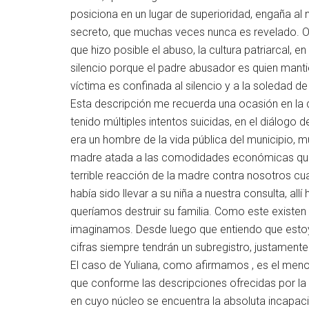
posiciona en un lugar de superioridad, engaña al n
secreto, que muchas veces nunca es revelado. O 
que hizo posible el abuso, la cultura patriarcal,
silencio porque el padre abusador es quien manti
víctima es confinada al silencio y a la soledad de
Esta descripción me recuerda una ocasión en la 
tenido múltiples intentos suicidas, en el diálog
era un hombre de la vida pública del municipio, m
madre atada a las comodidades económicas que l
terrible reacción de la madre contra nosotros cua
había sido llevar a su niña a nuestra consulta, 
queríamos destruir su familia. Como este existe
imaginamos. Desde luego que entiendo que estoy
cifras siempre tendrán un subregistro, justament
El caso de Yuliana, como afirmamos , es el meno
que conforme las descripciones ofrecidas por la
en cuyo núcleo se encuentra la absoluta incapacid