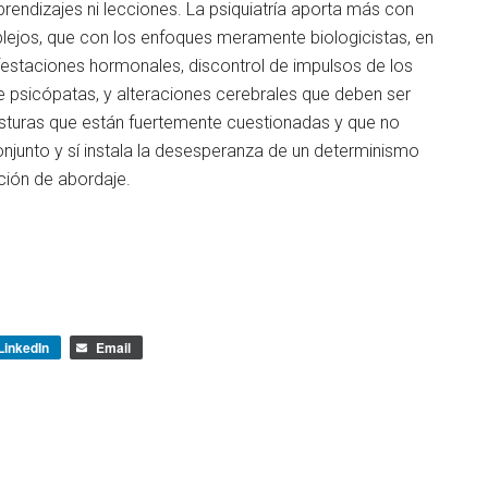
ndizajes ni lecciones. La psiquiatría aporta más con
plejos, que con los enfoques meramente biologicistas, en
estaciones hormonales, discontrol de impulsos de los
e psicópatas, y alteraciones cerebrales que deben ser
turas que están fuertemente cuestionadas y que no
njunto y sí instala la desesperanza de un determinismo
ución de abordaje.
LinkedIn
Email