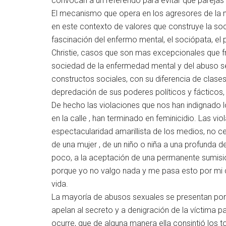
convocan a un referendo para evitar que pareja
El mecanismo que opera en los agresores de la 
en este contexto de valores que construye la soc
fascinación del enfermo mental, el sociópata, el p
Christie, casos que son mas excepcionales que f
sociedad de la enfermedad mental y del abuso se
constructos sociales, con su diferencia de clas
depredación de sus poderes políticos y fácticos,
De hecho las violaciones que nos han indignado lo
en la calle , han terminado en feminicidio. Las vio
espectacularidad amarillista de los medios, no ce
de una mujer , de un niño o niña a una profunda d
poco, a la aceptación de una permanente sumisió
porque yo no valgo nada y me pasa esto por mi cul
vida.
La mayoría de abusos sexuales se presentan por p
apelan al secreto y a denigración de la víctima p
ocurre, que de alguna manera ella consintió los 