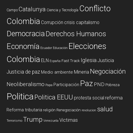
Conflicto
Catalunya
Campo
Ciencia y Tecnología
Colombia
Corrupción
crisis capitalismo
Democracia
Derechos Humanos
Elecciones
Economía
Ecuador
Educación
Colombia
Iglesia
ELN
Justicia
Fast Track
España
Negociación
Justicia de paz
Mineria
Medio ambiente
Paz
Neoliberalismo
PND
Participación
Pobreza
Papa
Politica
Politica EEUU
reforma
protesta social
salud
Reforma tributaria
religión
Renegociación
revolucion
Trump
Victimas
Terrorismo
Venezuela