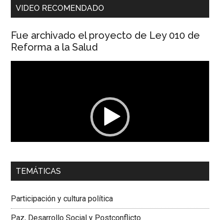
VIDEO RECOMENDADO
Fue archivado el proyecto de Ley 010 de
Reforma a la Salud
Reproductor
de
vídeo
00:00
01:04
TEMÁTICAS
Dra. Carolina Corcho Mejía,
Presidenta Corporación
Latinoamericana Sur, Vicepresidenta Federación Médica
Participación y cultura política
Colombiana
Paz, Desarrollo Social y Postconflicto