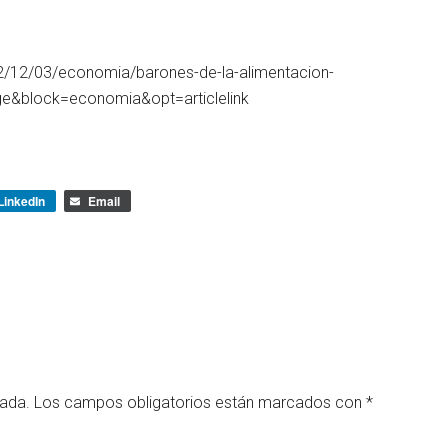
2/12/03/economia/barones-de-la-alimentacion-
e&block=economia&opt=articlelink
LinkedIn
Email
cada.
Los campos obligatorios están marcados con
*