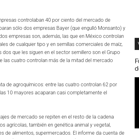
mpresas controlaban 40 por ciento del mercado de
aparan sólo dos empresas Bayer (que engulló Monsanto) y
 dos empresas son, además, las que en México controlan
es de cualquier tipo y en semillas comerciales de maíz,
 dos que les siguen en el sector semillero son el Grupo
F
e las cuatro controlan más de la mitad del mercado
d
R
a de agroquímicos: entre las cuatro controlan 62 por
d
e las 10 mayores acaparan casi completamente el
v
ajes de mercado se repiten en el resto de la cadena
os agrícolas, también en genética animal y vegetal,
es de alimentos, supermercados. El informe da cuenta de