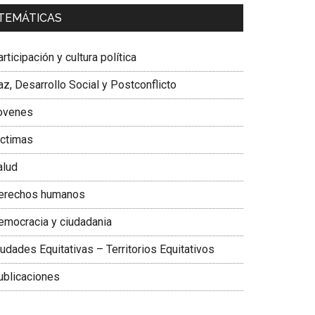
a. Carolina Corcho Mejía,
Presidenta Corporación
TEMÁTICAS
atinoamericana Sur, Vicepresidenta Federación
édica Colombiana
rticipación y cultura política
z, Desarrollo Social y Postconflicto
ovenes
ictimas
alud
erechos humanos
emocracia y ciudadania
udades Equitativas – Territorios Equitativos
ublicaciones