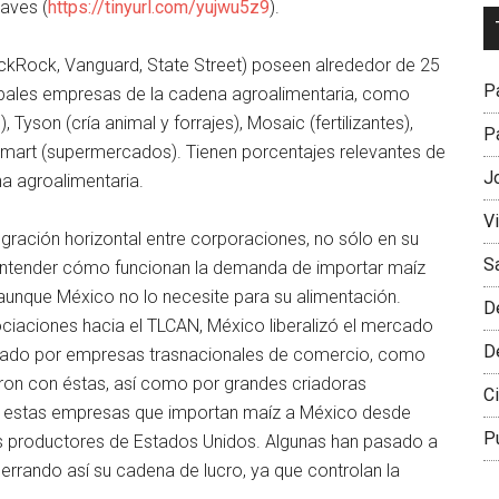
aves (
https://tinyurl.com/yujwu5z9
).
Dr
L
ckRock, Vanguard, State Street) poseen alrededor de 25
M
Pa
ncipales empresas de la cadena agroalimentaria, como
Tyson (cría animal y forrajes), Mosaic (fertilizantes),
Pa
lmart (supermercados). Tienen porcentajes relevantes de
J
a agroalimentaria.
V
tegración horizontal entre corporaciones, no sólo en su
S
 entender cómo funcionan la demanda de importar maíz
aunque México no lo necesite para su alimentación.
D
iaciones hacia el TLCAN, México liberalizó el mercado
D
olado por empresas trasnacionales de comercio, como
naron con éstas, así como por grandes criadoras
Ci
 de estas empresas que importan maíz a México desde
P
os productores de Estados Unidos. Algunas han pasado a
rrando así su cadena de lucro, ya que controlan la