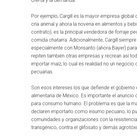
oferta y la demanda.
Por ejemplo, Cargill es la mayor empresa global d
cría animal y ahora la novena en alimentos y beb
contrato), es la principal vendedora de forraje p
comida chatarra. Adicionalmente, Cargill siempre
especialmente con Monsanto (ahora Bayer) para l
repiten también otras empresas y recrean así to
importar maíz, lo cual es realidad no un negocio 
pecuarias.
Son esos intereses los que defiende el gobierno 
alimentaria de México. Es importante el anuncio o
para consumo humano. El problema es que la ma
declaren importarlo como insumo pecuario, lo p
comunidades y organizaciones con la resistenci
transgénico, contra el glifosato y demás agrotóx