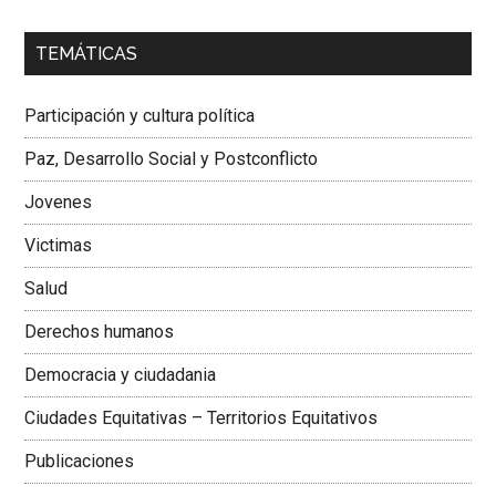
00:00
01:04
TEMÁTICAS
Dra. Carolina Corcho Mejía,
Presidenta Corporación
Latinoamericana Sur, Vicepresidenta Federación Médica
Participación y cultura política
Colombiana
Paz, Desarrollo Social y Postconflicto
Jovenes
Victimas
Salud
Derechos humanos
Democracia y ciudadania
Ciudades Equitativas – Territorios Equitativos
Publicaciones