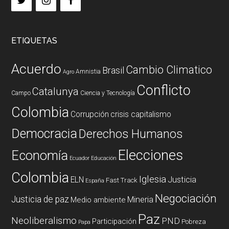
ETIQUETAS
Acuerdo
Cambio Climatico
Brasil
Amnistia
Agro
Conflicto
Catalunya
Campo
Ciencia y Tecnología
Colombia
Corrupción
crisis capitalismo
Democracia
Derechos Humanos
Elecciones
Economía
Ecuador
Educación
Colombia
Iglesia
ELN
Justicia
Fast Track
España
Negociación
Justicia de paz
Mineria
Medio ambiente
Paz
Neoliberalismo
PND
Participación
Pobreza
Papa