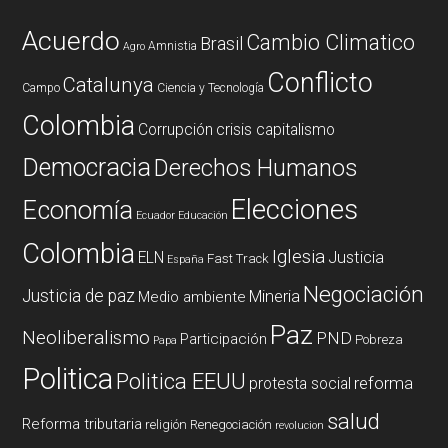
Acuerdo
Cambio Climatico
Brasil
Amnistia
Agro
Conflicto
Catalunya
Campo
Ciencia y Tecnología
Colombia
Corrupción
crisis capitalismo
Democracia
Derechos Humanos
Elecciones
Economía
Ecuador
Educación
Colombia
Iglesia
ELN
Justicia
Fast Track
España
Negociación
Justicia de paz
Mineria
Medio ambiente
Paz
Neoliberalismo
PND
Participación
Pobreza
Papa
Politica
Politica EEUU
reforma
protesta social
salud
Reforma tributaria
religión
Renegociación
revolucion