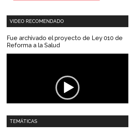
VIDEO RECOMENDADO
Fue archivado el proyecto de Ley 010 de
Reforma a la Salud
Reproductor
de
vídeo
00:00
01:04
TEMÁTICAS
Dra. Carolina Corcho Mejía,
Presidenta Corporación
Latinoamericana Sur, Vicepresidenta Federación Médica