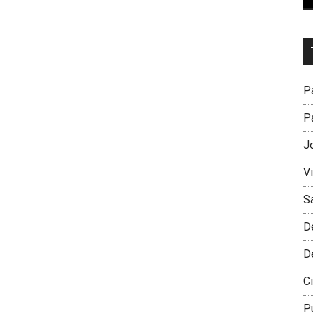
Dr
L
M
Pa
Pa
J
V
S
D
D
Ci
P