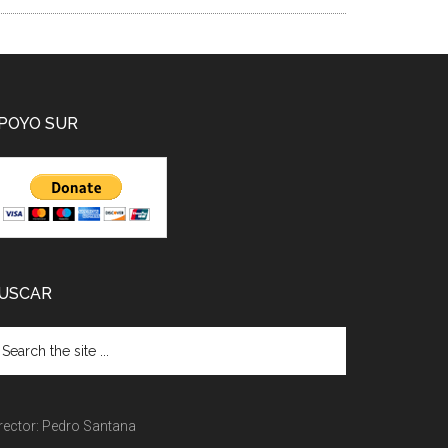
POYO SUR
USCAR
rector: Pedro Santana