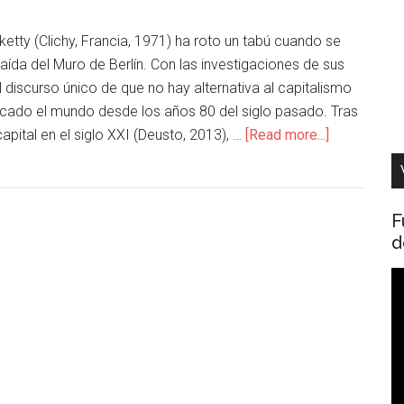
tty (Clichy, Francia, 1971) ha roto un tabú cuando se
ída del Muro de Berlín. Con las investigaciones de sus
 discurso único de que no hay alternativa al capitalismo
cado el mundo desde los años 80 del siglo pasado. Tras
capital en el siglo XXI (Deusto, 2013), …
[Read more...]
F
d
R
d
v