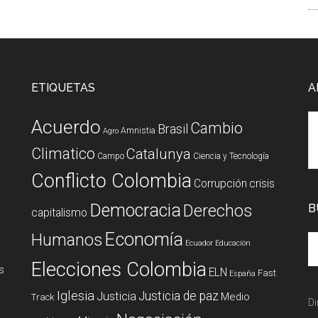
ETIQUETAS
A
Acuerdo
Cambio
Brasil
Amnistia
Agro
Climatico
Catalunya
Campo
Ciencia y Tecnología
Conflicto Colombia
Corrupción
crisis
Democracia
Derechos
B
capitalismo
Economía
Humanos
Ecuador
Educación
Elecciones Colombia
s
ELN
Fast
España
Iglesia
Justicia de paz
Justicia
Medio
Track
Di