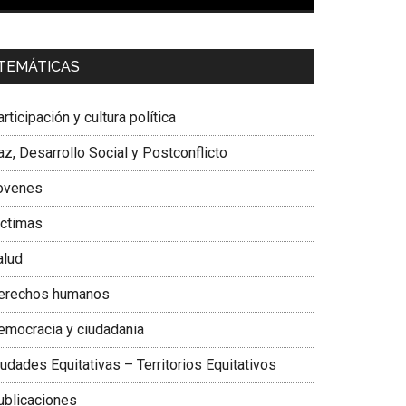
00:00
01:04
a. Carolina Corcho Mejía,
Presidenta Corporación
TEMÁTICAS
atinoamericana Sur, Vicepresidenta Federación
édica Colombiana
rticipación y cultura política
z, Desarrollo Social y Postconflicto
ovenes
ictimas
alud
erechos humanos
emocracia y ciudadania
udades Equitativas – Territorios Equitativos
ublicaciones