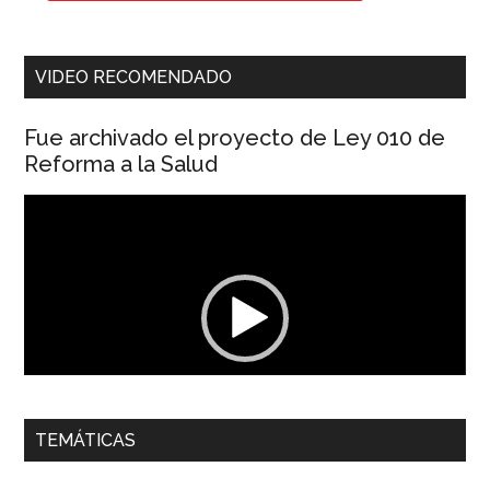
VIDEO RECOMENDADO
Fue archivado el proyecto de Ley 010 de
Reforma a la Salud
Reproductor
de
vídeo
00:00
01:04
TEMÁTICAS
Dra. Carolina Corcho Mejía,
Presidenta Corporación
Latinoamericana Sur, Vicepresidenta Federación Médica