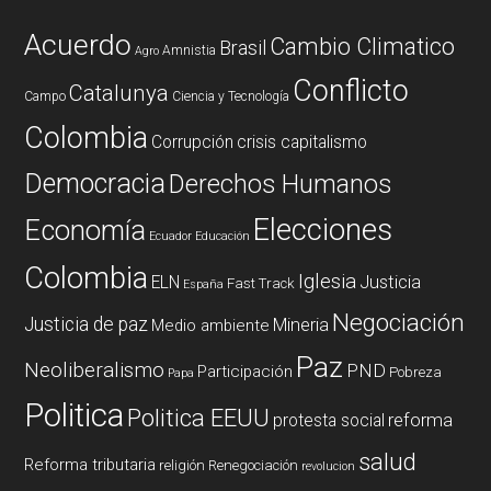
Acuerdo
Cambio Climatico
Brasil
Amnistia
Agro
Conflicto
Catalunya
Campo
Ciencia y Tecnología
Colombia
Corrupción
crisis capitalismo
Democracia
Derechos Humanos
Elecciones
Economía
Ecuador
Educación
Colombia
Iglesia
ELN
Justicia
Fast Track
España
Negociación
Justicia de paz
Mineria
Medio ambiente
Paz
Neoliberalismo
PND
Participación
Pobreza
Papa
Politica
Politica EEUU
reforma
protesta social
salud
Reforma tributaria
religión
Renegociación
revolucion