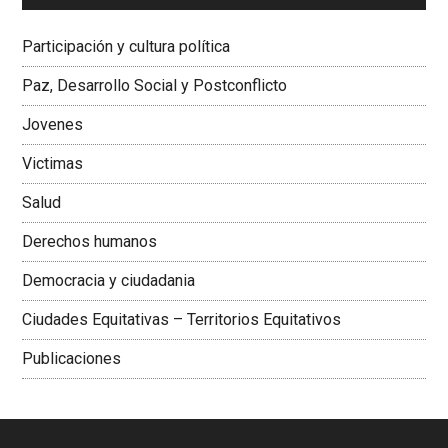
Dra. Carolina Corcho Mejía,
Presidenta Corporación
Latinoamericana Sur, Vicepresidenta Federación Médica
Participación y cultura política
Colombiana
Paz, Desarrollo Social y Postconflicto
Jovenes
Victimas
Salud
Derechos humanos
Democracia y ciudadania
Ciudades Equitativas – Territorios Equitativos
Publicaciones