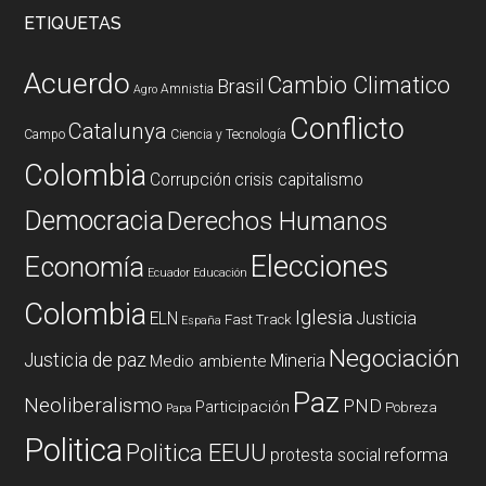
ETIQUETAS
Acuerdo
Cambio Climatico
Brasil
Amnistia
Agro
Conflicto
Catalunya
Campo
Ciencia y Tecnología
Colombia
Corrupción
crisis capitalismo
Democracia
Derechos Humanos
Elecciones
Economía
Ecuador
Educación
Colombia
Iglesia
ELN
Justicia
Fast Track
España
Negociación
Justicia de paz
Mineria
Medio ambiente
Paz
Neoliberalismo
PND
Participación
Pobreza
Papa
Politica
Politica EEUU
reforma
protesta social