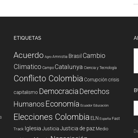
ETIQUETAS
A
Acuerdo
Cambio
Brasil
Amnistia
Agro
Climatico
Catalunya
Campo
Ciencia y Tecnología
Conflicto Colombia
Corrupción
crisis
Democracia
Derechos
B
capitalismo
Economía
Humanos
Ecuador
Educación
Elecciones Colombia
s
ELN
Fast
España
Iglesia
Justicia de paz
Justicia
Medio
Track
Di