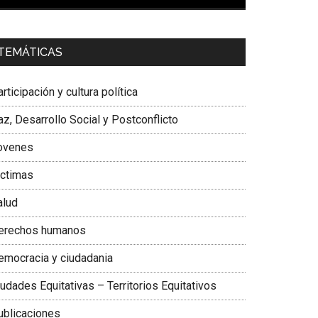
00:00
01:04
a. Carolina Corcho Mejía,
Presidenta Corporación
TEMÁTICAS
atinoamericana Sur, Vicepresidenta Federación
édica Colombiana
rticipación y cultura política
z, Desarrollo Social y Postconflicto
ovenes
ictimas
alud
erechos humanos
emocracia y ciudadania
udades Equitativas – Territorios Equitativos
ublicaciones