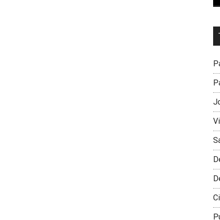
Dr
L
M
Pa
Pa
J
V
S
D
D
Ci
P