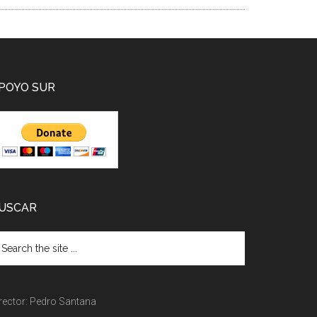
POYO SUR
USCAR
rector: Pedro Santana