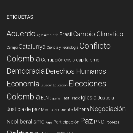
ETIQUETAS
Acuerdo
Cambio Climatico
Brasil
Amnistia
Agro
Conflicto
Catalunya
Campo
Ciencia y Tecnología
Colombia
Corrupción
crisis capitalismo
Democracia
Derechos Humanos
Elecciones
Economía
Ecuador
Educación
Colombia
Iglesia
ELN
Justicia
Fast Track
España
Negociación
Justicia de paz
Mineria
Medio ambiente
Paz
Neoliberalismo
PND
Participación
Pobreza
Papa