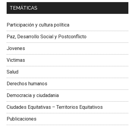
00:00
01:04
TEMÁTICAS
Dra. Carolina Corcho Mejía,
Presidenta Corporación
Latinoamericana Sur, Vicepresidenta Federación Médica
Participación y cultura política
Colombiana
Paz, Desarrollo Social y Postconflicto
Jovenes
Victimas
Salud
Derechos humanos
Democracia y ciudadania
Ciudades Equitativas – Territorios Equitativos
Publicaciones