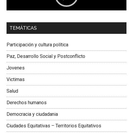
00:00
01:04
TEMÁTICAS
Dra. Carolina Corcho Mejía,
Presidenta Corporación
Latinoamericana Sur, Vicepresidenta Federación Médica
Participación y cultura política
Colombiana
Paz, Desarrollo Social y Postconflicto
Jovenes
Victimas
Salud
Derechos humanos
Democracia y ciudadania
Ciudades Equitativas – Territorios Equitativos