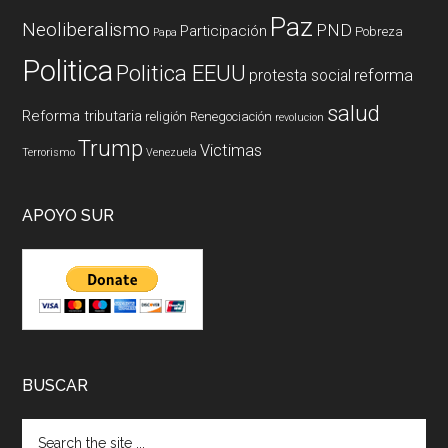
Paz
Neoliberalismo
PND
Participación
Pobreza
Papa
Politica
Politica EEUU
reforma
protesta social
salud
Reforma tributaria
religión
Renegociación
revolucion
Trump
Victimas
Terrorismo
Venezuela
APOYO SUR
BUSCAR