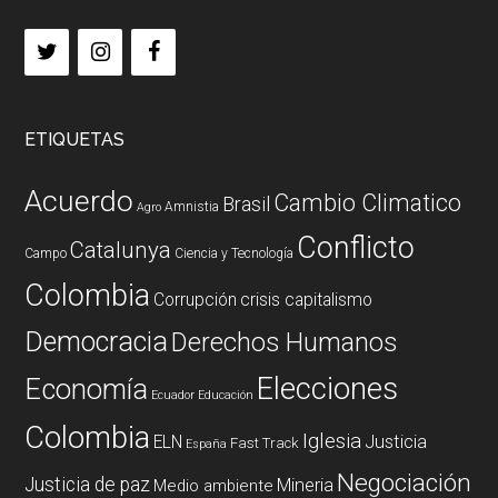
ETIQUETAS
Acuerdo
Cambio Climatico
Brasil
Amnistia
Agro
Conflicto
Catalunya
Campo
Ciencia y Tecnología
Colombia
Corrupción
crisis capitalismo
Democracia
Derechos Humanos
Elecciones
Economía
Ecuador
Educación
Colombia
Iglesia
ELN
Justicia
Fast Track
España
Negociación
Justicia de paz
Mineria
Medio ambiente