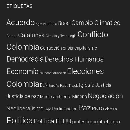
ETIQUETAS
Acuerdo
Cambio Climatico
Brasil
Amnistia
Agro
Conflicto
Catalunya
Campo
Ciencia y Tecnología
Colombia
Corrupción
crisis capitalismo
Democracia
Derechos Humanos
Elecciones
Economía
Ecuador
Educación
Colombia
Iglesia
ELN
Justicia
Fast Track
España
Negociación
Justicia de paz
Mineria
Medio ambiente
Paz
Neoliberalismo
PND
Participación
Pobreza
Papa
Politica
Politica EEUU
reforma
protesta social