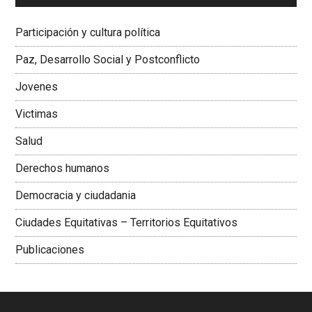
Dra. Carolina Corcho Mejía,
Presidenta Corporación
Latinoamericana Sur, Vicepresidenta Federación Médica
Participación y cultura política
Colombiana
Paz, Desarrollo Social y Postconflicto
Jovenes
Victimas
Salud
Derechos humanos
Democracia y ciudadania
Ciudades Equitativas – Territorios Equitativos
Publicaciones