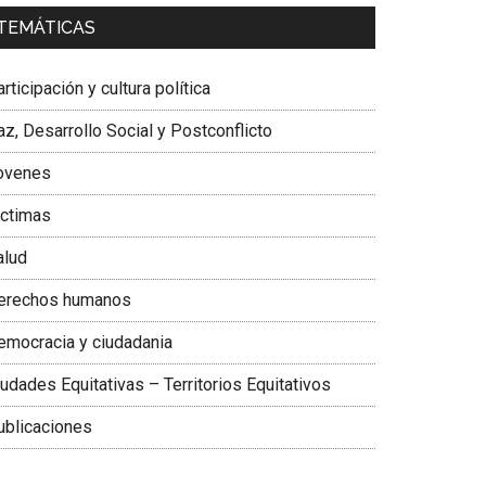
a. Carolina Corcho Mejía,
Presidenta Corporación
TEMÁTICAS
atinoamericana Sur, Vicepresidenta Federación
édica Colombiana
rticipación y cultura política
z, Desarrollo Social y Postconflicto
ovenes
ictimas
alud
erechos humanos
emocracia y ciudadania
udades Equitativas – Territorios Equitativos
ublicaciones