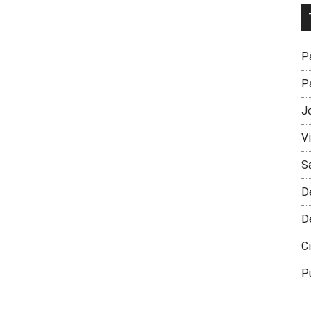
Dr
L
M
Pa
Pa
J
V
S
D
D
Ci
P