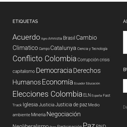
ETIQUETAS
A
Acuerdo
Cambio
Brasil
Amnistia
Agro
Climatico
Catalunya
Campo
Ciencia y Tecnología
Conflicto Colombia
Corrupción
crisis
Democracia
Derechos
B
capitalismo
Economía
Humanos
Ecuador
Educación
Elecciones Colombia
ELN
Fast
España
Iglesia
Justicia de paz
Justicia
Medio
Track
Di
Negociación
Mineria
ambiente
Paz
Neoliberalismo
PND
Participación