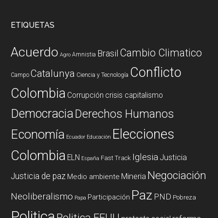
ETIQUETAS
Acuerdo
Cambio Climatico
Brasil
Amnistia
Agro
Conflicto
Catalunya
Campo
Ciencia y Tecnología
Colombia
Corrupción
crisis capitalismo
Democracia
Derechos Humanos
Elecciones
Economía
Ecuador
Educación
Colombia
Iglesia
ELN
Justicia
Fast Track
España
Negociación
Justicia de paz
Mineria
Medio ambiente
Paz
Neoliberalismo
PND
Participación
Pobreza
Papa
Politica
Politica EEUU