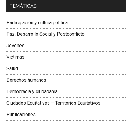
00:00
01:04
TEMÁTICAS
Dra. Carolina Corcho Mejía,
Presidenta Corporación
Latinoamericana Sur, Vicepresidenta Federación Médica
Participación y cultura política
Colombiana
Paz, Desarrollo Social y Postconflicto
Jovenes
Victimas
Salud
Derechos humanos
Democracia y ciudadania
Ciudades Equitativas – Territorios Equitativos
Publicaciones