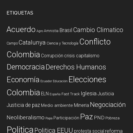
ETIQUETAS
Acuerdo
Cambio Climatico
Brasil
Amnistia
Agro
Conflicto
Catalunya
Campo
Ciencia y Tecnología
Colombia
Corrupción
crisis capitalismo
Democracia
Derechos Humanos
Elecciones
Economía
Ecuador
Educación
Colombia
Iglesia
ELN
Justicia
Fast Track
España
Negociación
Justicia de paz
Mineria
Medio ambiente
Paz
Neoliberalismo
PND
Participación
Pobreza
Papa
Politica
Politica EEUU
reforma
protesta social