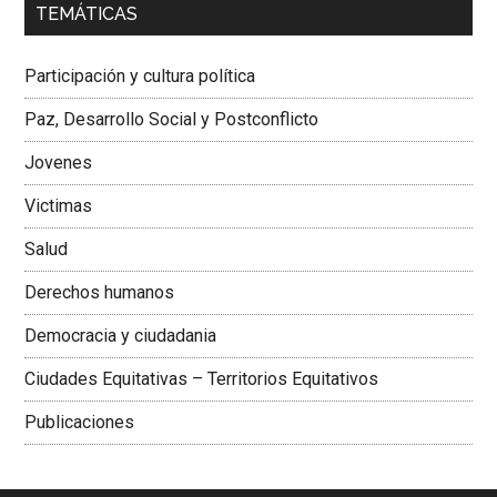
TEMÁTICAS
Dra. Carolina Corcho Mejía,
Presidenta Corporación
Latinoamericana Sur, Vicepresidenta Federación Médica
Participación y cultura política
Colombiana
Paz, Desarrollo Social y Postconflicto
Jovenes
Victimas
Salud
Derechos humanos
Democracia y ciudadania
Ciudades Equitativas – Territorios Equitativos
Publicaciones