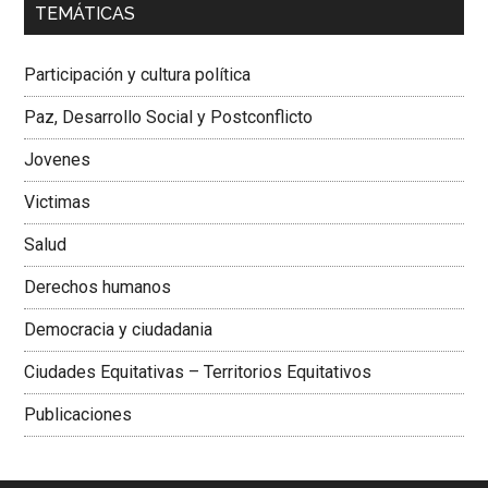
TEMÁTICAS
Dra. Carolina Corcho Mejía,
Presidenta Corporación
Latinoamericana Sur, Vicepresidenta Federación Médica
Participación y cultura política
Colombiana
Paz, Desarrollo Social y Postconflicto
Jovenes
Victimas
Salud
Derechos humanos
Democracia y ciudadania
Ciudades Equitativas – Territorios Equitativos
Publicaciones