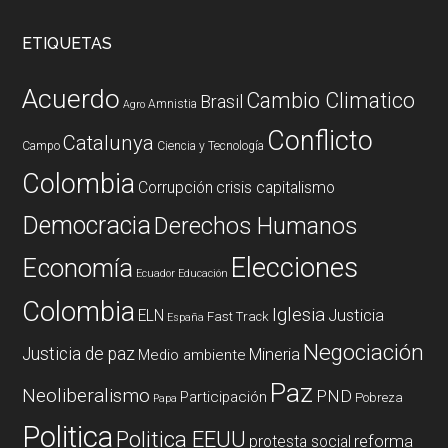
ETIQUETAS
Acuerdo
Cambio Climatico
Brasil
Amnistia
Agro
Conflicto
Catalunya
Campo
Ciencia y Tecnología
Colombia
Corrupción
crisis capitalismo
Democracia
Derechos Humanos
Elecciones
Economía
Ecuador
Educación
Colombia
Iglesia
ELN
Justicia
Fast Track
España
Negociación
Justicia de paz
Mineria
Medio ambiente
Paz
Neoliberalismo
PND
Participación
Pobreza
Papa
Politica
Politica EEUU
reforma
protesta social