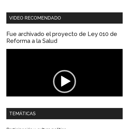
VIDEO RECOMENDADO
Fue archivado el proyecto de Ley 010 de
Reforma a la Salud
Reproductor
de
vídeo
00:00
01:04
TEMÁTICAS
Dra. Carolina Corcho Mejía,
Presidenta Corporación
Latinoamericana Sur, Vicepresidenta Federación Médica