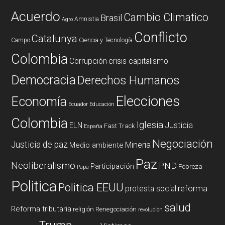
Acuerdo
Cambio Climatico
Brasil
Amnistia
Agro
Conflicto
Catalunya
Campo
Ciencia y Tecnología
Colombia
Corrupción
crisis capitalismo
Democracia
Derechos Humanos
Elecciones
Economía
Ecuador
Educación
Colombia
Iglesia
ELN
Justicia
Fast Track
España
Negociación
Justicia de paz
Mineria
Medio ambiente
Paz
Neoliberalismo
PND
Participación
Pobreza
Papa
Politica
Politica EEUU
reforma
protesta social
salud
Reforma tributaria
religión
Renegociación
revolucion