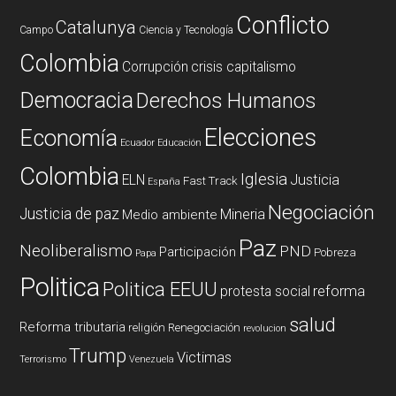
Conflicto
Catalunya
Campo
Ciencia y Tecnología
Colombia
Corrupción
crisis capitalismo
Democracia
Derechos Humanos
Elecciones
Economía
Ecuador
Educación
Colombia
Iglesia
ELN
Justicia
Fast Track
España
Negociación
Justicia de paz
Mineria
Medio ambiente
Paz
Neoliberalismo
PND
Participación
Pobreza
Papa
Politica
Politica EEUU
reforma
protesta social
salud
Reforma tributaria
religión
Renegociación
revolucion
Trump
Victimas
Terrorismo
Venezuela