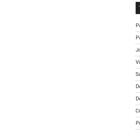
Dr
L
M
Pa
Pa
J
V
S
D
D
Ci
P