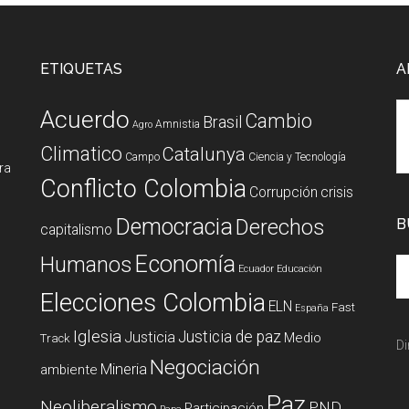
ETIQUETAS
A
Acuerdo
Cambio
Brasil
Amnistia
Agro
Climatico
Catalunya
Campo
Ciencia y Tecnología
ura
Conflicto Colombia
Corrupción
crisis
Democracia
Derechos
B
capitalismo
Economía
Humanos
Ecuador
Educación
Elecciones Colombia
ELN
Fast
España
Iglesia
Justicia de paz
Justicia
Medio
Track
Di
Negociación
Mineria
ambiente
Paz
Neoliberalismo
PND
Participación