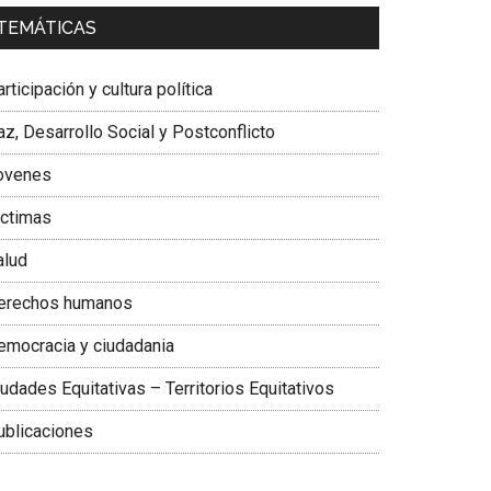
a. Carolina Corcho Mejía,
Presidenta Corporación
TEMÁTICAS
atinoamericana Sur, Vicepresidenta Federación
édica Colombiana
rticipación y cultura política
z, Desarrollo Social y Postconflicto
ovenes
ictimas
alud
erechos humanos
emocracia y ciudadania
udades Equitativas – Territorios Equitativos
ublicaciones