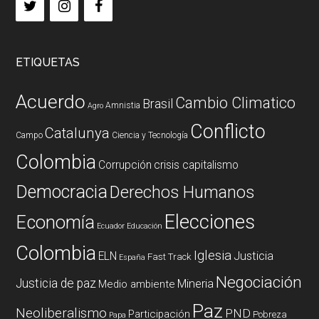
ETIQUETAS
Acuerdo
Cambio Climatico
Brasil
Amnistia
Agro
Conflicto
Catalunya
Campo
Ciencia y Tecnología
Colombia
Corrupción
crisis capitalismo
Democracia
Derechos Humanos
Elecciones
Economía
Ecuador
Educación
Colombia
Iglesia
ELN
Justicia
Fast Track
España
Negociación
Justicia de paz
Mineria
Medio ambiente
Paz
Neoliberalismo
PND
Participación
Pobreza
Papa