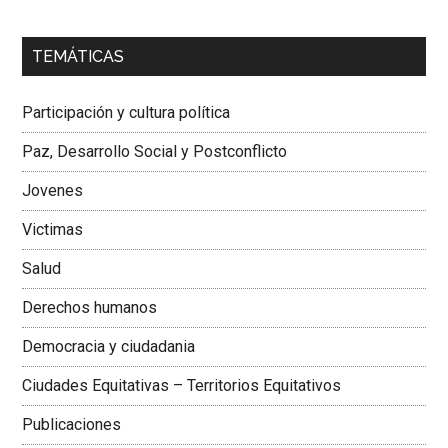
00:00
01:04
TEMÁTICAS
Dra. Carolina Corcho Mejía,
Presidenta Corporación
Latinoamericana Sur, Vicepresidenta Federación Médica
Participación y cultura política
Colombiana
Paz, Desarrollo Social y Postconflicto
Jovenes
Victimas
Salud
Derechos humanos
Democracia y ciudadania
Ciudades Equitativas – Territorios Equitativos
Publicaciones