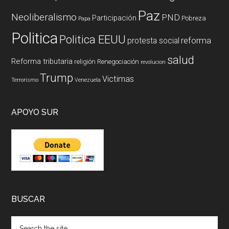
Paz
Neoliberalismo
PND
Participación
Pobreza
Papa
Politica
Politica EEUU
reforma
protesta social
salud
Reforma tributaria
religión
Renegociación
revolucion
Trump
Victimas
Terrorismo
Venezuela
APOYO SUR
BUSCAR