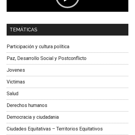
00:00
01:04
TEMÁTICAS
Dra. Carolina Corcho Mejía,
Presidenta Corporación
Latinoamericana Sur, Vicepresidenta Federación Médica
Participación y cultura política
Colombiana
Paz, Desarrollo Social y Postconflicto
Jovenes
Victimas
Salud
Derechos humanos
Democracia y ciudadania
Ciudades Equitativas – Territorios Equitativos