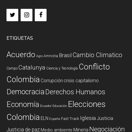
ETIQUETAS
Acuerdo
Cambio Climatico
Brasil
Amnistia
Agro
Conflicto
Catalunya
Campo
Ciencia y Tecnología
Colombia
Corrupción
crisis capitalismo
Democracia
Derechos Humanos
Elecciones
Economía
Ecuador
Educación
Colombia
Iglesia
ELN
Justicia
Fast Track
España
Negociación
Justicia de paz
Mineria
Medio ambiente