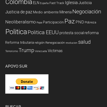
Colombia
Iglesia
ELN
Justicia
Fast Track
España
Negociación
Justicia de paz
Mineria
Medio ambiente
Paz
Neoliberalismo
PND
Participación
Pobreza
Papa
Politica
Politica EEUU
reforma
protesta social
salud
Reforma tributaria
religión
Renegociación
revolucion
Trump
Victimas
Terrorismo
Venezuela
APOYO SUR
BUSCAR