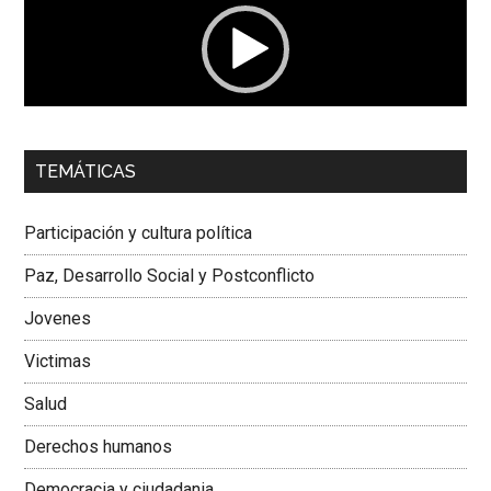
00:00
01:04
TEMÁTICAS
Dra. Carolina Corcho Mejía,
Presidenta Corporación
Latinoamericana Sur, Vicepresidenta Federación Médica
Participación y cultura política
Colombiana
Paz, Desarrollo Social y Postconflicto
Jovenes
Victimas
Salud
Derechos humanos
Democracia y ciudadania