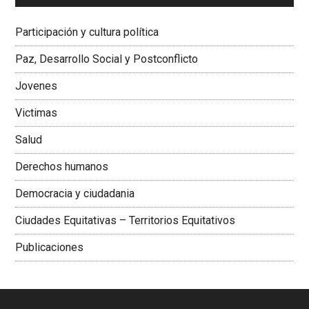
Dra. Carolina Corcho Mejía,
Presidenta Corporación
Latinoamericana Sur, Vicepresidenta Federación Médica
Participación y cultura política
Colombiana
Paz, Desarrollo Social y Postconflicto
Jovenes
Victimas
Salud
Derechos humanos
Democracia y ciudadania
Ciudades Equitativas – Territorios Equitativos
Publicaciones