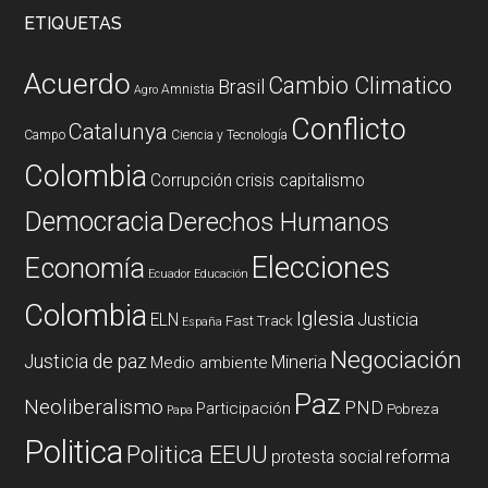
ETIQUETAS
Acuerdo
Cambio Climatico
Brasil
Amnistia
Agro
Conflicto
Catalunya
Campo
Ciencia y Tecnología
Colombia
Corrupción
crisis capitalismo
Democracia
Derechos Humanos
Elecciones
Economía
Ecuador
Educación
Colombia
Iglesia
ELN
Justicia
Fast Track
España
Negociación
Justicia de paz
Mineria
Medio ambiente
Paz
Neoliberalismo
PND
Participación
Pobreza
Papa
Politica
Politica EEUU
reforma
protesta social