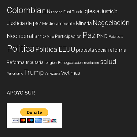
Colombia
Iglesia
ELN
Justicia
Fast Track
España
Negociación
Justicia de paz
Mineria
Medio ambiente
Paz
Neoliberalismo
PND
Participación
Pobreza
Papa
Politica
Politica EEUU
reforma
protesta social
salud
Reforma tributaria
religión
Renegociación
revolucion
Trump
Victimas
Terrorismo
Venezuela
APOYO SUR