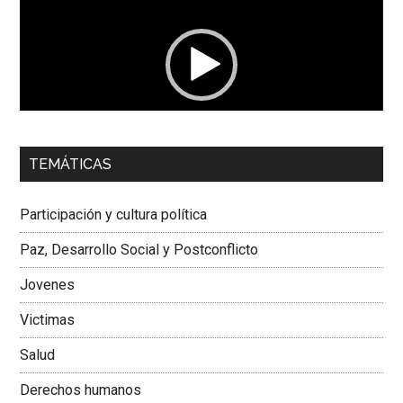
vídeo
00:00
01:04
TEMÁTICAS
Dra. Carolina Corcho Mejía,
Presidenta Corporación
Latinoamericana Sur, Vicepresidenta Federación Médica
Participación y cultura política
Colombiana
Paz, Desarrollo Social y Postconflicto
Jovenes
Victimas
Salud
Derechos humanos